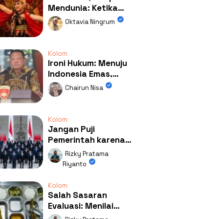
Mendunia: Ketika
Kolaborasi
Oktavia Ningrum
Mengubah Wajah
Kemiren
Kolom
Ironi Hukum: Menuju
Indonesia Emas,
Ternyata Emasnya
Chairun Nisa
Ada di Rumah Febrie!
Kolom
Jangan Puji
Pemerintah karena
Kerja: Mengapa
Rizky Pratama
Publik Begitu Mudah
Riyanto
Terpesona?
Kolom
Salah Sasaran
Evaluasi: Menilai
Program MBG Lewat