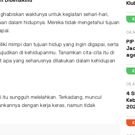
an Dibenakmu
Klu
nghabiskan waktunya untuk kegiatan sehari-hari,
uan dalam hidupnya. Mereka tidak mengetahui tujuan
apai.
04 A
PIP
liki
mimpi
dan tujuan
hidup
yang ingin digapai, serta
Jad
judkan di kehidupanmu. Tanamkan cita-cita itu di
aga
t apa yang seharusnya dilakukan dalam kehidupan
05 A
4 S
i itu sungguh melelahkan. Terkadang, muncul
Keb
202
nkannya dengan kerja keras, namun tidak