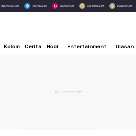
BOLATIMES.COM
HITEKNO.COM
DEWIKU.COM
MOBIMOTO.COM
GUIDEKU.COM
Kolom
Cerita
Hobi
Entertainment
Ulasan