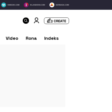
HIMEDIK.COM
IKLANDISINI.COM
SERBADA.COM
Video
Rona
Indeks