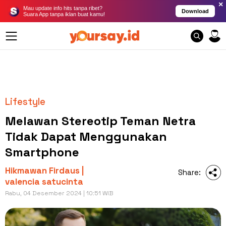
×
Mau update info hits tanpa ribet?
Download
Suara App tanpa iklan buat kamu!
Lifestyle
Melawan Stereotip Teman Netra
Tidak Dapat Menggunakan
Smartphone
Hikmawan Firdaus |
Share:
valencia satucinta
Rabu, 04 Desember 2024 | 10:51 WIB