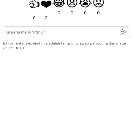
😂
😧
😭
😡
👍
❤️
0
0
0
0
0
0
Isi komentar sepenuhnya adalah tanggung jawab pengguna dan diatur
dalam UU ITE