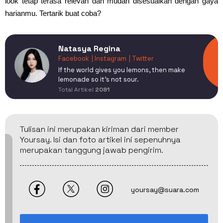
look tetap terasa relevan dan mudah disesuaikan dengan gaya
harianmu. Tertarik buat coba?
Natasya Regina
Facebook
| Instagram
| Twitter
If the world gives you lemons, then make
lemonade so it's not sour.
Total Artikel
2081
Tulisan ini merupakan kiriman dari member
Yoursay. Isi dan foto artikel ini sepenuhnya
merupakan tanggung jawab pengirim.
yoursay@suara.com