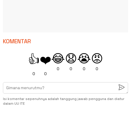
KOMENTAR
😂
😧
😭
😡
👍
❤️
0
0
0
0
0
0
Isi komentar sepenuhnya adalah tanggung jawab pengguna dan diatur
dalam UU ITE