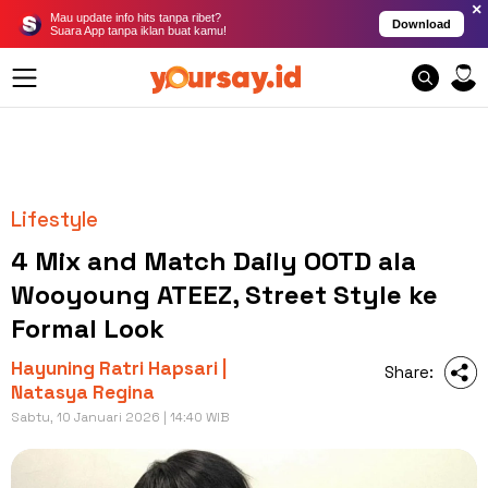
×
Mau update info hits tanpa ribet?
Download
Suara App tanpa iklan buat kamu!
Lifestyle
4 Mix and Match Daily OOTD ala
Wooyoung ATEEZ, Street Style ke
Formal Look
Hayuning Ratri Hapsari |
Share:
Natasya Regina
Sabtu, 10 Januari 2026 | 14:40 WIB