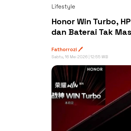
Lifestyle
Honor Win Turbo, H
dan Baterai Tak Ma
Fathorrozi 🖊️
Sabtu, 16 Mei 2026 | 12:55 WIB