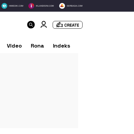
HIMEDIK.COM
IKLANDISINI.COM
SERBADA.COM
Video
Rona
Indeks