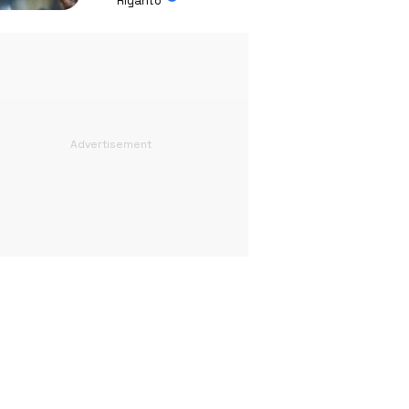
Riyanto
Absurd