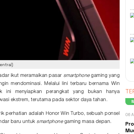
entral)
kadar ikut meramaikan pasar
smartphone
gaming yang
ingin mendominasi. Melalui lini terbaru bernama Win
TE
kok ini menyiapkan perangkat yang bukan hanya
vasi ekstrem, terutama pada sektor daya tahan.
rik perhatian adalah
Honor Win Turbo
, sebuah ponsel
06 A
ndar baru untuk
smartphone
gaming masa depan.
Pro
Mud