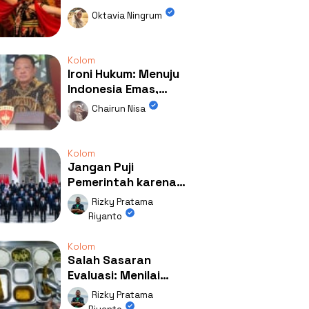
Kolaborasi
Oktavia Ningrum
Mengubah Wajah
Kemiren
Kolom
Ironi Hukum: Menuju
Indonesia Emas,
Ternyata Emasnya
Chairun Nisa
Ada di Rumah Febrie!
Kolom
Jangan Puji
Pemerintah karena
Kerja: Mengapa
Rizky Pratama
Publik Begitu Mudah
Riyanto
Terpesona?
Kolom
Salah Sasaran
Evaluasi: Menilai
Program MBG Lewat
Rizky Pratama
Respons Anak Itu