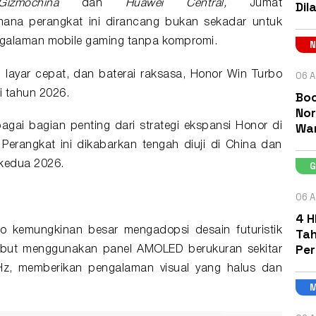
Gizmochina
dan
Huawei Central,
Jumat
Dil
mana perangkat ini dirancang bukan sekadar untuk
ngalaman mobile gaming tanpa kompromi.
 layar cepat, dan baterai raksasa, Honor Win Turbo
06 A
i tahun 2026.
Boc
Nor
Wa
gai bagian penting dari strategi ekspansi Honor di
Perangkat ini dikabarkan tengah diuji di China dan
 kedua 2026.
06 A
4 H
bo kemungkinan besar mengadopsi desain futuristik
Tah
Pe
sebut menggunakan panel AMOLED berukuran sekitar
z, memberikan pengalaman visual yang halus dan