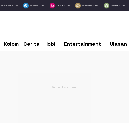
BOLATIMES.COM
HITEKNO.COM
DEWIKU.COM
MOBIMOTO.COM
GUIDEKU.COM
Kolom
Cerita
Hobi
Entertainment
Ulasan