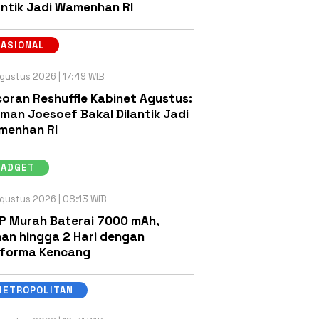
antik Jadi Wamenhan RI
NASIONAL
gustus 2026 | 17:49 WIB
oran Reshuffle Kabinet Agustus:
man Joesoef Bakal Dilantik Jadi
menhan RI
GADGET
gustus 2026 | 08:13 WIB
P Murah Baterai 7000 mAh,
an hingga 2 Hari dengan
rforma Kencang
METROPOLITAN