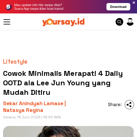
×
Mau update info hits tanpa ribet?
Download
Suara App tanpa iklan buat kamu!
Lifestyle
Cowok Minimalis Merapat! 4 Daily
OOTD ala Lee Jun Young yang
Mudah Ditiru
Sekar Anindyah Lamase |
Share:
Natasya Regina
Selasa, 16 Juni 2026 | 18:50 WIB