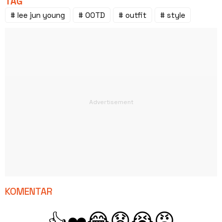
TAG
# lee jun young
# OOTD
# outfit
# style
KOMENTAR
😂
😧
😭
😡