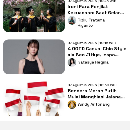
07 Agustus 2026 | 19:45 WIB
Ironi Para Penjilat
Kekuasaan: Saat Gelar
Akademis Kalah oleh
Rizky Pratama
Mental ABS
Riyanto
07 Agustus 2026 | 19:15 WIB
4 OOTD Casual Chic Style
ala Seo Ji Hye, Inspo
Gaya Ngampus Sampai
Natasya Regina
Ngantor!
07 Agustus 2026 | 18:50 WIB
Bendera Merah Putih
Mulai Menghiasi Jalanan,
Mengapa Tradisi ini
Windy Aritonang
Penting?