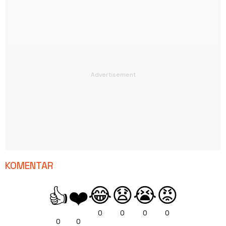
KOMENTAR
😂
😧
😭
😡
👍
❤️
0
0
0
0
0
0