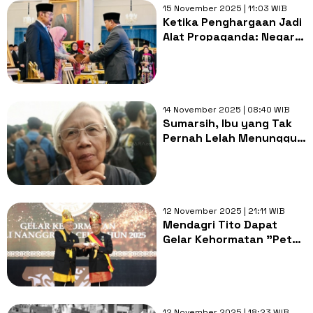
15 November 2025 | 11:03 WIB
Ketika Penghargaan Jadi
Alat Propaganda: Negara
Harus Tahu Batasnya
14 November 2025 | 08:40 WIB
Sumarsih, Ibu yang Tak
Pernah Lelah Menunggu
Keadilan untuk Wawan
12 November 2025 | 21:11 WIB
Mendagri Tito Dapat
Gelar Kehormatan "Petua
Panglima Hukom" dari
Lembaga Wali Nanggroe
Aceh
12 November 2025 | 18:23 WIB