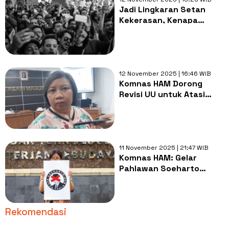
Jadi Lingkaran Setan
Kekerasan, Kenapa
Pelanggaran HAM di
Indonesia Selalu
Terulang?
12 November 2025 | 16:46 WIB
Komnas HAM Dorong
Revisi UU untuk Atasi
Pelanggaran HAM,
Diskriminasi, dan
Kekerasan Berbasis
Gender
11 November 2025 | 21:47 WIB
Komnas HAM: Gelar
Pahlawan Soeharto
Cederai Sejarah
Pelanggaran HAM Berat
dan Semangat Reformasi
Rekomendasi