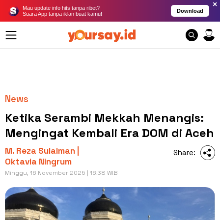
×
Mau update info hits tanpa ribet?
Download
Suara App tanpa iklan buat kamu!
News
Ketika Serambi Mekkah Menangis:
Mengingat Kembali Era DOM di Aceh
M. Reza Sulaiman |
Share:
Oktavia Ningrum
Minggu, 16 November 2025 | 16:38 WIB