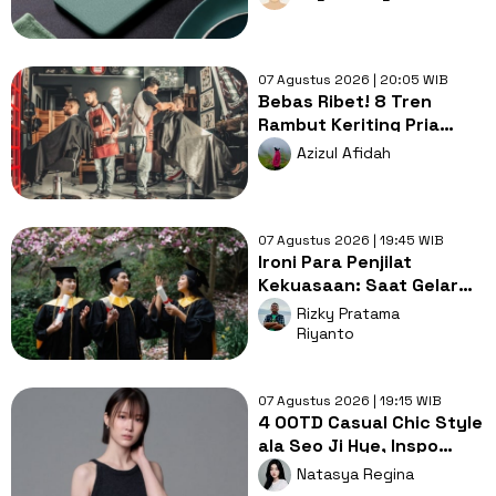
07 Agustus 2026 | 20:05 WIB
Bebas Ribet! 8 Tren
Rambut Keriting Pria
untuk Wajah Kotak yang
Azizul Afidah
Gampang Ditata
07 Agustus 2026 | 19:45 WIB
Ironi Para Penjilat
Kekuasaan: Saat Gelar
Akademis Kalah oleh
Rizky Pratama
Mental ABS
Riyanto
07 Agustus 2026 | 19:15 WIB
4 OOTD Casual Chic Style
ala Seo Ji Hye, Inspo
Gaya Ngampus Sampai
Natasya Regina
Ngantor!