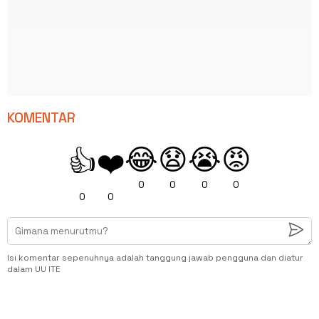
KOMENTAR
😂
😧
😭
😡
👍
❤️
0
0
0
0
0
0
Isi komentar sepenuhnya adalah tanggung jawab pengguna dan diatur
dalam UU ITE