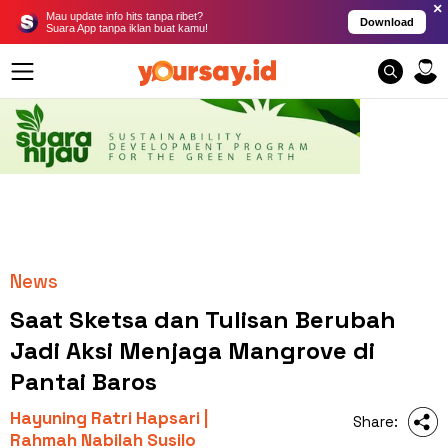
×
Mau update info hits tanpa ribet?
Download
Suara App tanpa iklan buat kamu!
News
Saat Sketsa dan Tulisan Berubah
Jadi Aksi Menjaga Mangrove di
Pantai Baros
Hayuning Ratri Hapsari |
Share:
Rahmah Nabilah Susilo