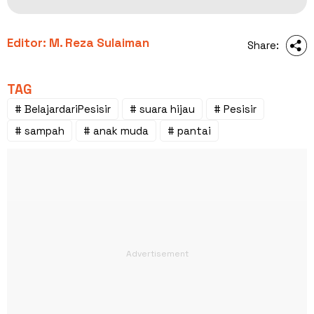
Editor: M. Reza Sulaiman
Share:
TAG
# BelajardariPesisir
# suara hijau
# Pesisir
# sampah
# anak muda
# pantai