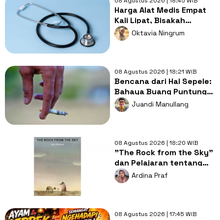
08 Agustus 2026 | 18:45 WIB
Harga Alat Medis Empat
Kali Lipat, Bisakah
Layanan Kesehatan
Oktavia Ningrum
Tetap Murah?
08 Agustus 2026 | 18:21 WIB
Bencana dari Hal Sepele:
Bahaya Buang Puntung
Rokok Sembarangan di
Juandi Manullang
Musim Kemarau
08 Agustus 2026 | 18:20 WIB
"The Rock from the Sky"
dan Pelajaran tentang
Berani Menghadapi
Ardina Praf
Perubahan
08 Agustus 2026 | 17:45 WIB