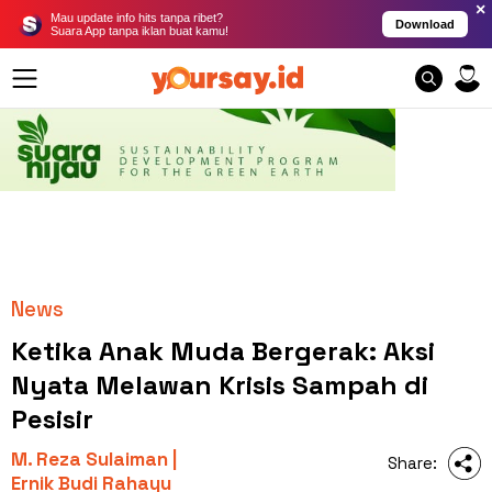
×
Mau update info hits tanpa ribet?
Download
Suara App tanpa iklan buat kamu!
News
Ketika Anak Muda Bergerak: Aksi
Nyata Melawan Krisis Sampah di
Pesisir
M. Reza Sulaiman |
Share:
Ernik Budi Rahayu