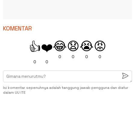
KOMENTAR
😂
😧
😭
😡
👍
❤️
0
0
0
0
0
0
Isi komentar sepenuhnya adalah tanggung jawab pengguna dan diatur
dalam UU ITE