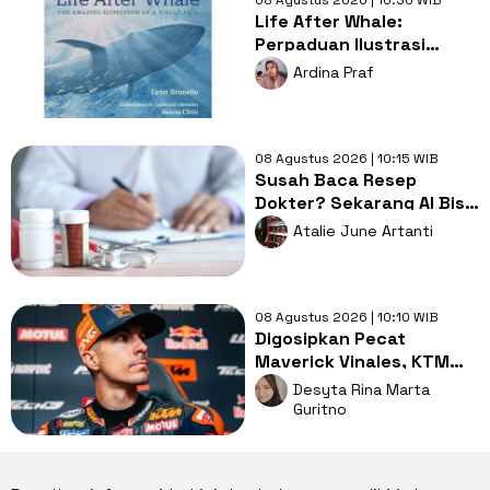
Life After Whale:
Perpaduan Ilustrasi
Spektakuler dan Sains
Ardina Praf
yang Memikat
08 Agustus 2026 | 10:15 WIB
Susah Baca Resep
Dokter? Sekarang AI Bisa
Menerjemahkannya
Atalie June Artanti
dalam Hitungkan Detik!
08 Agustus 2026 | 10:10 WIB
Digosipkan Pecat
Maverick Vinales, KTM
Bakal Dibenci Pembalap
Desyta Rina Marta
MotoGP?
Guritno