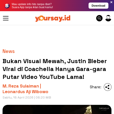
×
Mau update info hits tanpa ribet?
Download
Suara App tanpa iklan buat kamu!
News
Bukan Visual Mewah, Justin Bieber
Viral di Coachella Hanya Gara-gara
Putar Video YouTube Lama!
M. Reza Sulaiman |
Share:
Leonardus Aji Wibowo
Sabtu, 18 April 2026 | 08:20 WIB