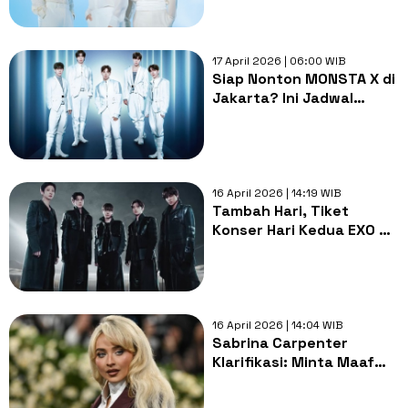
Soundcheck
17 April 2026 | 06:00 WIB
Siap Nonton MONSTA X di
Jakarta? Ini Jadwal
Penukaran Tiket dan
Rundown Konsernya
16 April 2026 | 14:19 WIB
Tambah Hari, Tiket
Konser Hari Kedua EXO di
Jakarta Resmi Sold Out
16 April 2026 | 14:04 WIB
Sabrina Carpenter
Klarifikasi: Minta Maaf
Usai Sebut Tidak Suka
Seruan Budaya Arab di