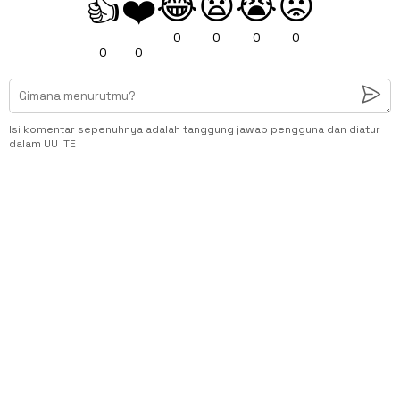
😂
😧
😭
😡
👍
❤️
0
0
0
0
0
0
Isi komentar sepenuhnya adalah tanggung jawab pengguna dan diatur
dalam UU ITE