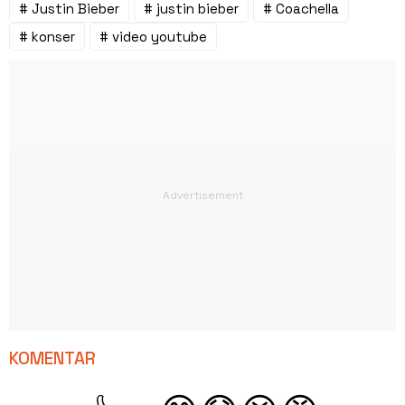
# Justin Bieber
# justin bieber
# Coachella
# konser
# video youtube
KOMENTAR