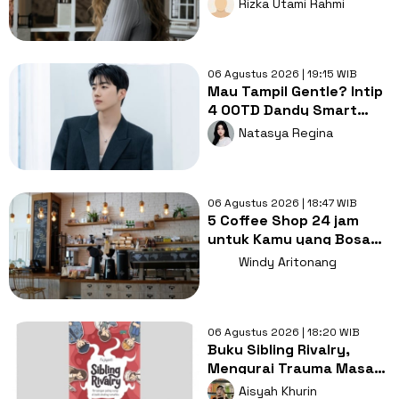
Rizka Utami Rahmi
Tayang
06 Agustus 2026 | 19:15 WIB
Mau Tampil Gentle? Intip
4 OOTD Dandy Smart
Casual ala Kang Hoon
Natasya Regina
06 Agustus 2026 | 18:47 WIB
5 Coffee Shop 24 jam
untuk Kamu yang Bosan
Nugas di Kos
Windy Aritonang
06 Agustus 2026 | 18:20 WIB
Buku Sibling Rivalry,
Mengurai Trauma Masa
Kecil dan Persaingan
Aisyah Khurin