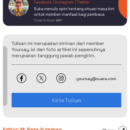
Facebook
| Instagram
| Twitter
Suka menulis opini tentang situasi masa kini
untuk memberi manfaat bagi pembaca
Total Artikel
481
Tulisan ini merupakan kiriman dari member
Yoursay. Isi dan foto artikel ini sepenuhnya
merupakan tanggung jawab pengirim.
yoursay@suara.com
Kirim Tulisan
Editor: M. Reza Sulaiman