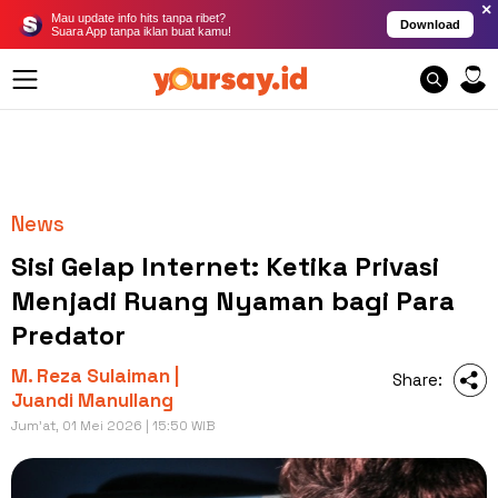
×
Mau update info hits tanpa ribet?
Download
Suara App tanpa iklan buat kamu!
News
Sisi Gelap Internet: Ketika Privasi
Menjadi Ruang Nyaman bagi Para
Predator
M. Reza Sulaiman |
Share:
Juandi Manullang
Jum'at, 01 Mei 2026 | 15:50 WIB