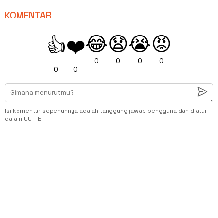
KOMENTAR
😂
😧
😭
😡
👍
❤️
0
0
0
0
0
0
Isi komentar sepenuhnya adalah tanggung jawab pengguna dan diatur
dalam UU ITE