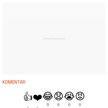
KOMENTAR
😂
😧
😭
😡
👍
❤️
0
0
0
0