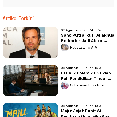
Artikel Terkini
08 Agustus 2026 | 14:15 WIB
Sang Putra Ikuti Jejaknya
Berkarier Jadi Aktor,
Begini Reaksi Mark
Raysazahra A.M
Ruffalo
08 Agustus 2026 | 13:15 WIB
Di Balik Polemik UKT dan
Roh Pendidikan Tinggi:
Saatnya Kampus Elite
Sukatman Sukatman
Berbagi dengan Kampus
Daerah
08 Agustus 2026 | 13:10 WIB
Maju: Jejak Pahit Si
Kembang Gula, Film Anak