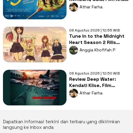
Nggak Harus Kekanak-
Athar Farha
kanakan
08 Agustus 2026 | 12:55 WIB
Tune In to the Midnight
Heart Season 2 Rilis
2027, Hadirkan 2
Anggia Khofifah P
Karakter Baru
08 Agustus 2026 | 12:50 WIB
Review Deep Water:
Kendati Klise, Film
Serangan Hiu Selalu Seru
Athar Farha
Ditonton!
Dapatkan informasi terkini dan terbaru yang dikirimkan
langsung ke Inbox anda