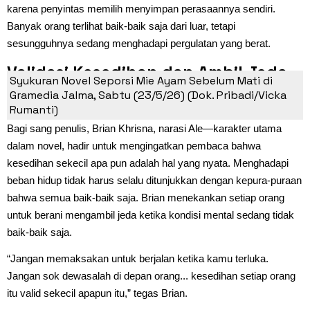
karena penyintas memilih menyimpan perasaannya sendiri.
Banyak orang terlihat baik-baik saja dari luar, tetapi
sesungguhnya sedang menghadapi pergulatan yang berat.
Validasi Kesedihan dan Ambil Jeda
Syukuran Novel Seporsi Mie Ayam Sebelum Mati di
dalam Setiap Prosesnya
Gramedia Jalma, Sabtu (23/5/26) (Dok. Pribadi/Vicka
Rumanti)
Bagi sang penulis, Brian Khrisna, narasi Ale—karakter utama
dalam novel, hadir untuk mengingatkan pembaca bahwa
kesedihan sekecil apa pun adalah hal yang nyata. Menghadapi
beban hidup tidak harus selalu ditunjukkan dengan kepura-puraan
bahwa semua baik-baik saja. Brian menekankan setiap orang
untuk berani mengambil jeda ketika kondisi mental sedang tidak
baik-baik saja.
“Jangan memaksakan untuk berjalan ketika kamu terluka.
Jangan sok dewasalah di depan orang... kesedihan setiap orang
itu valid sekecil apapun itu,” tegas Brian.