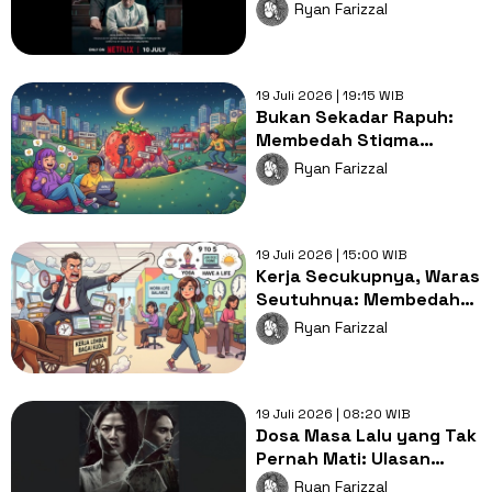
Pengorbanan Keluarga!
Ryan Farizzal
19 Juli 2026 | 19:15 WIB
Bukan Sekadar Rapuh:
Membedah Stigma
"Generasi Strawberry"
Ryan Farizzal
pada Gen Z
19 Juli 2026 | 15:00 WIB
Kerja Secukupnya, Waras
Seutuhnya: Membedah
Tren Quiet Quitting ala
Ryan Farizzal
Gen Z
19 Juli 2026 | 08:20 WIB
Dosa Masa Lalu yang Tak
Pernah Mati: Ulasan
Mendalam Film Lastri
Ryan Farizzal