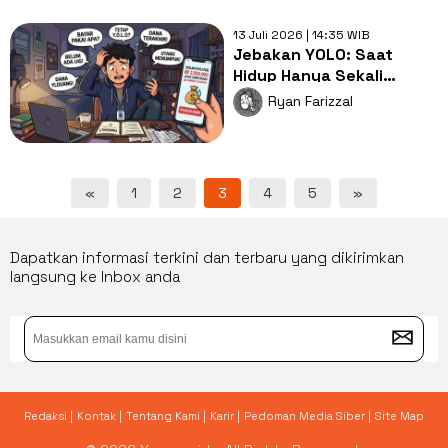
13 Juli 2026 | 14:35 WIB
Jebakan YOLO: Saat
Hidup Hanya Sekali
Berujung Utang yang
Ryan Farizzal
Menghantui
«
1
2
3
4
5
»
Dapatkan informasi terkini dan terbaru yang dikirimkan
langsung ke Inbox anda
Redaksi |
Kontak |
Tentang Kami |
Karir |
Pedoman Media Siber |
Site Map