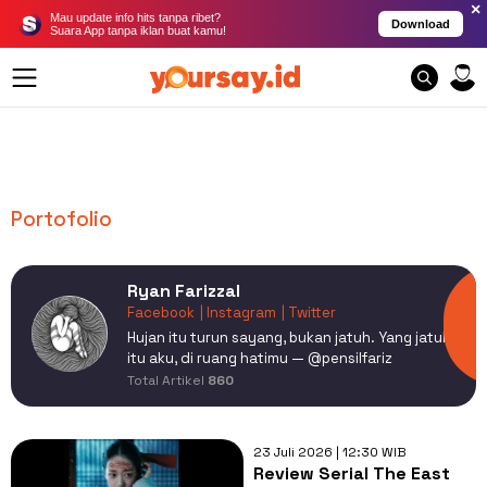
×
Mau update info hits tanpa ribet?
Download
Suara App tanpa iklan buat kamu!
Portofolio
Ryan Farizzal
Facebook
| Instagram
| Twitter
Hujan itu turun sayang, bukan jatuh. Yang jatuh
itu aku, di ruang hatimu — @pensilfariz
Total Artikel
860
23 Juli 2026 | 12:30 WIB
Review Serial The East