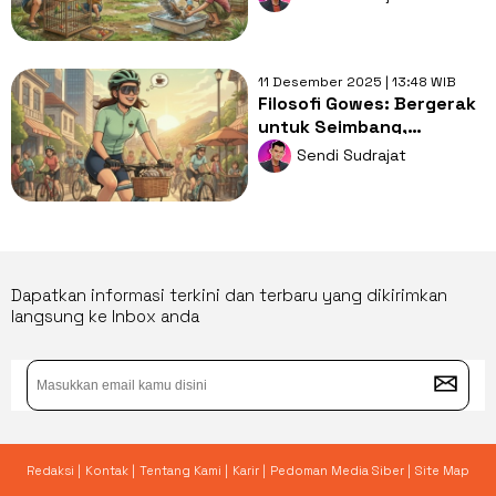
Merawat Burung Kicau
11 Desember 2025 | 13:48 WIB
Filosofi Gowes: Bergerak
untuk Seimbang,
Mengayuh untuk Bahagia
Sendi Sudrajat
Dapatkan informasi terkini dan terbaru yang dikirimkan
langsung ke Inbox anda
Redaksi |
Kontak |
Tentang Kami |
Karir |
Pedoman Media Siber |
Site Map