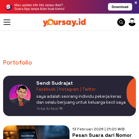
×
Mau update info hits tanpa ribet?
Download
Suara App tanpa iklan buat kamu!
Portofolio
Sendi Sudrajat
Facebook
| Instagram
| Twitter
saya adalah seorang individu pekerja keras
dan selalu berjuang untuk keluarga kecil saya
Total Artikel
11
13 Februari 2026 | 21:20 WIB
Pesan Suara dari Nomor