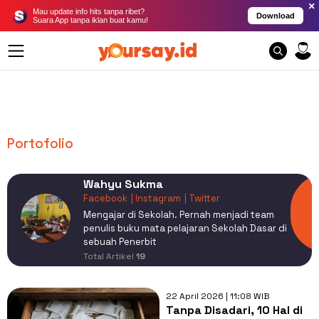
×
Mau update info hits tanpa ribet?
Download
Suara App tanpa iklan buat kamu!
Portofolio
Wahyu Sukma
Facebook
| Instagram
| Twitter
Mengajar di Sekolah. Pernah menjadi team
penulis buku mata pelajaran Sekolah Dasar di
sebuah Penerbit
Total Artikel
19
22 April 2026 | 11:08 WIB
Tanpa Disadari, 10 Hal di