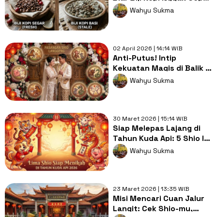
Basi dan Tetap Segar
Wahyu Sukma
02 April 2026 | 14:14 WIB
Anti-Putus! Intip
Kekuatan Magis di Balik 7
Pasangan Shio Paling
Wahyu Sukma
Kompak Ini
30 Maret 2026 | 15:14 WIB
Siap Melepas Lajang di
Tahun Kuda Api: 5 Shio Ini
Diprediksi Menikah Tahun
Wahyu Sukma
2026
23 Maret 2026 | 13:35 WIB
Misi Mencari Cuan Jalur
Langit: Cek Shio-mu,