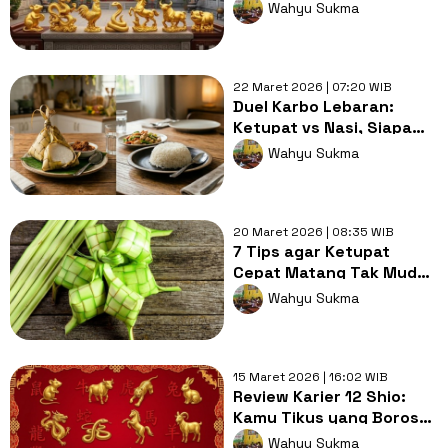
Siapa Tahu Takdirmu Jadi
Wahyu Sukma
Miliarder Setelah Opor
Habis
22 Maret 2026 | 07:20 WIB
Duel Karbo Lebaran:
Ketupat vs Nasi, Siapa
yang Paling Bikin Gula
Wahyu Sukma
Darah Meroket?
20 Maret 2026 | 08:35 WIB
7 Tips agar Ketupat
Cepat Matang Tak Mudah
Basi, Hidangan Spesial
Wahyu Sukma
Lebaran
15 Maret 2026 | 16:02 WIB
Review Karier 12 Shio:
Kamu Tikus yang Boros
atau Naga yang Ambisius
Wahyu Sukma