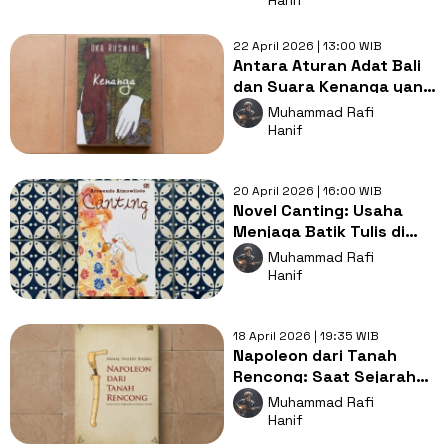
Hanif
22 April 2026 | 13:00 WIB
Antara Aturan Adat Bali
dan Suara Kenanga yang
Menulis Takdirnya Sendiri
Muhammad Rafi
Hanif
20 April 2026 | 16:00 WIB
Novel Canting: Usaha
Menjaga Batik Tulis di
Tengah Gempuran Batik
Muhammad Rafi
Printing
Hanif
18 April 2026 | 19:35 WIB
Napoleon dari Tanah
Rencong: Saat Sejarah
Aceh Menjadi Nyata
Muhammad Rafi
dalam Novel Akmal
Hanif
Nasery Basral