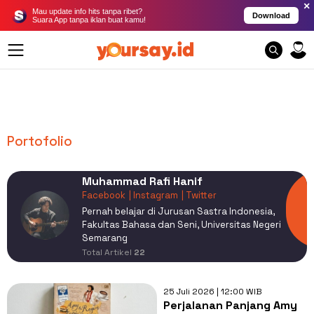
×
Mau update info hits tanpa ribet?
Download
Suara App tanpa iklan buat kamu!
Portofolio
Muhammad Rafi Hanif
Facebook
| Instagram
| Twitter
Pernah belajar di Jurusan Sastra Indonesia,
Fakultas Bahasa dan Seni, Universitas Negeri
Semarang
Total Artikel
22
25 Juli 2026 | 12:00 WIB
Perjalanan Panjang Amy