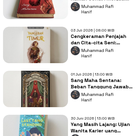
Tempat yang Paling
Muhammad Rafi
Berbahaya
Hanif
03 Juli 2026 | 08:00 WIB
Cengkeraman Penjajah
dan Cita-cita Seni:
Konflik Batin Pangeran
Muhammad Rafi
dari Timur
Hanif
01 Juli 2026 | 13:00 WIB
Sang Maha Sentana:
Beban Tanggung Jawab
Bangsawan yang
Muhammad Rafi
Melampaui Janji Suci
Hanif
30 Juni 2026 | 13:00 WIB
Yang Masih Lajang: Ujian
Wanita Karier yang