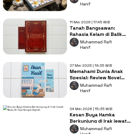
Cakrabirawa?
Hanif
11 Mei 2026 | 17:45 WIB
Tanah Bangsawan:
Rahasia Kelam di Balik
Identitas Ganda Seorang
Muhammad Rafi
Pemuda Eropa
Hanif
07 Mei 2026 | 19:35 WIB
Memahami Dunia Anak
Spesial: Review Novel
Ikan Kecil yang
Muhammad Rafi
Mengajarkan Empati
Hanif
Tanpa Menggurui
04 Mei 2026 | 15:35 WIB
Kesan Buya Hamka
Berkunjung di Irak lewat
Buku Di Tepi Sungai
Muhammad Rafi
Dajlah