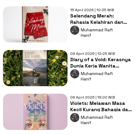
15 April 2026 | 10:35 WIB
Selendang Merah:
Rahasia Kelahiran dan
Nama Terlarang yang
Muhammad Rafi
Kembali Dicari
Hanif
09 April 2026 | 12:25 WIB
Diary of a Void: Kerasnya
Dunia Kerja Wanita
Jepang Berpura-pura
Muhammad Rafi
Hamil
Hanif
08 April 2026 | 18:00 WIB
Violets: Melawan Masa
Kecil Kurang Bahagia dari
Anak yang Tidak
Muhammad Rafi
Diinginkan
Hanif