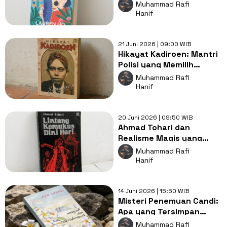
Berhadapan Tuntutan
Muhammad Rafi
Pernikahan
Hanif
21 Juni 2026 | 09:00 WIB
Hikayat Kadiroen: Mantri
Polisi yang Memilih
Antara Pangkat dan
Muhammad Rafi
Rakyat
Hanif
20 Juni 2026 | 09:50 WIB
Ahmad Tohari dan
Realisme Magis yang
Sunyi dalam Lintang
Muhammad Rafi
Kemukus Dini Hari
Hanif
14 Juni 2026 | 15:50 WIB
Misteri Penemuan Candi:
Apa yang Tersimpan
dalam Manjali dan
Muhammad Rafi