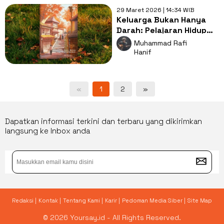
29 Maret 2026 | 14:34 WIB
Keluarga Bukan Hanya
Darah: Pelajaran Hidup
dari Novel Jepang
Muhammad Rafi
Tentang Estafet Cinta
Hanif
Tak Terduga
«
1
2
»
Dapatkan informasi terkini dan terbaru yang dikirimkan
langsung ke Inbox anda
Redaksi |
Kontak |
Tentang Kami |
Karir |
Pedoman Media Siber |
Site Map
© 2026 Yoursay.id - All Rights Reserved.