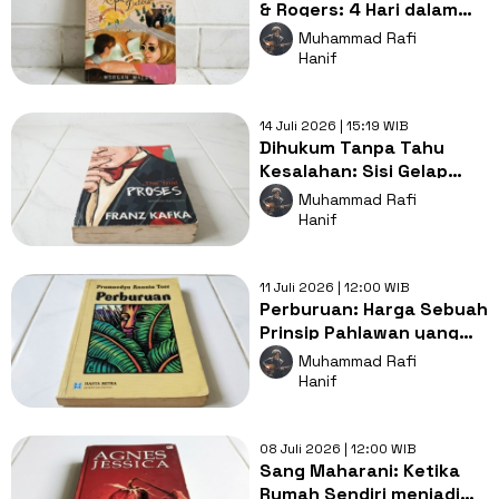
& Rogers: 4 Hari dalam
Mobil yang Mengubah
Muhammad Rafi
Segalanya
Hanif
14 Juli 2026 | 15:19 WIB
Dihukum Tanpa Tahu
Kesalahan: Sisi Gelap
Birokrasi dalam
Muhammad Rafi
Mahakarya Franz Kafka
Hanif
11 Juli 2026 | 12:00 WIB
Perburuan: Harga Sebuah
Prinsip Pahlawan yang
menjadi Mangsa di Tanah
Muhammad Rafi
Sendiri
Hanif
08 Juli 2026 | 12:00 WIB
Sang Maharani: Ketika
Rumah Sendiri menjadi