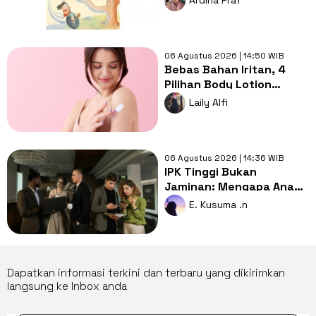
Ardina Praf
Kehilangan
06 Agustus 2026 | 14:50 WIB
Bebas Bahan Iritan, 4
Pilihan Body Lotion
Fragrance-Free untuk
Laily Alfi
Kulit Eksim
06 Agustus 2026 | 14:36 WIB
IPK Tinggi Bukan
Jaminan: Mengapa Anak
Pintar Sering Tertinggal
E. Kusuma .n
dari yang Biasa Saja?
Dapatkan informasi terkini dan terbaru yang dikirimkan
langsung ke Inbox anda