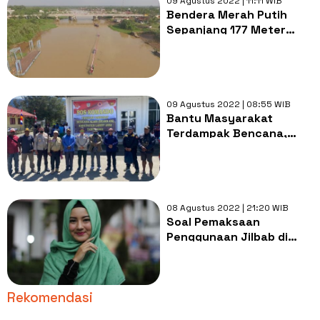
09 Agustus 2022 | 11:11 WIB
Bendera Merah Putih
Sepanjang 177 Meter
Dibentang di Sungai Lilin,
Rayakan HUT Proklamasi
ke-77 di Sumsel
09 Agustus 2022 | 08:55 WIB
Bantu Masyarakat
Terdampak Bencana,
Sekdaprov Papua dan Pj.
Bupati Lanny Jaya Turun
ke Kuyawage dan
Serahkan Bantuan
08 Agustus 2022 | 21:20 WIB
Soal Pemaksaan
Penggunaan Jilbab di
Bantul, LBH
Muhammadiyah: Berjilbab
Merupakan Hak Asasi
Rekomendasi