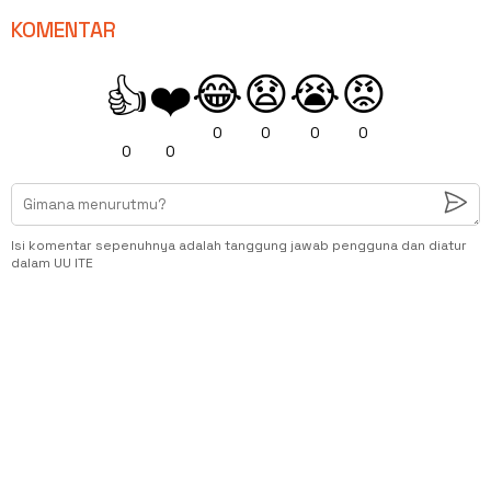
KOMENTAR
😂
😧
😭
😡
👍
❤️
0
0
0
0
0
0
Isi komentar sepenuhnya adalah tanggung jawab pengguna dan diatur
dalam UU ITE