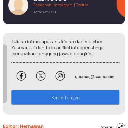
Facebook
| Instagram
| Twitter
Total Artikel
1
Tulisan ini merupakan kiriman dari member
Yoursay. Isi dan foto artikel ini sepenuhnya
merupakan tanggung jawab pengirim.
yoursay@suara.com
Kirim Tulisan
Editor: Hernawan
Share: