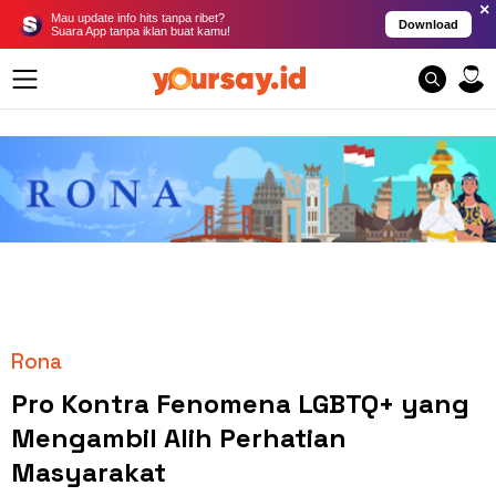
×
Mau update info hits tanpa ribet?
Download
Suara App tanpa iklan buat kamu!
Rona
Pro Kontra Fenomena LGBTQ+ yang
Mengambil Alih Perhatian
Masyarakat