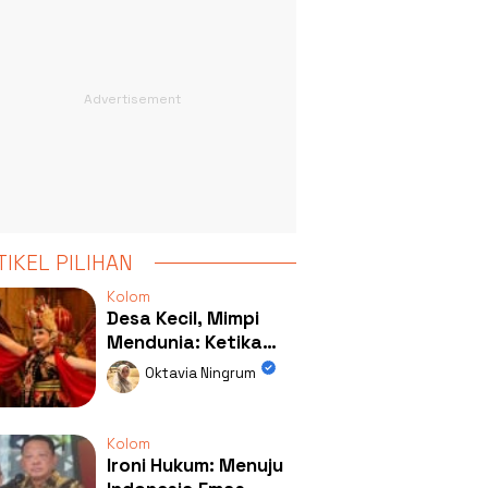
TIKEL PILIHAN
Kolom
Desa Kecil, Mimpi
Mendunia: Ketika
Kolaborasi
Oktavia Ningrum
Mengubah Wajah
Kemiren
Kolom
Ironi Hukum: Menuju