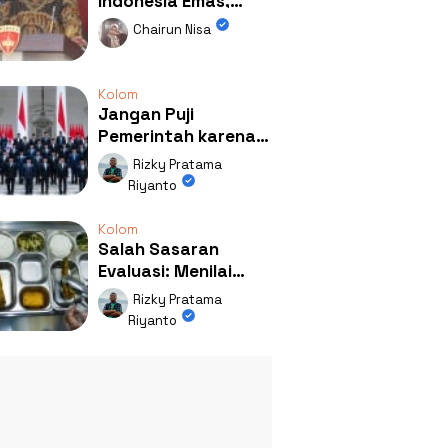
Indonesia Emas,
Ternyata Emasnya
Chairun Nisa
Ada di Rumah Febrie!
Kolom
Jangan Puji
Pemerintah karena
Kerja: Mengapa
Rizky Pratama
Publik Begitu Mudah
Riyanto
Terpesona?
Kolom
Salah Sasaran
Evaluasi: Menilai
Program MBG Lewat
Rizky Pratama
Respons Anak Itu
Riyanto
Absurd