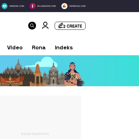
HIMEDIK.COM
IKLANDISINI.COM
SERBADA.COM
Video
Rona
Indeks