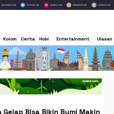
BOLATIMES.COM
HITEKNO.COM
DEWIKU.COM
MOBIMOTO.COM
GUIDEKU.COM
Kolom
Cerita
Hobi
Entertainment
Ulasan
 Gelap Bisa Bikin Bumi Makin