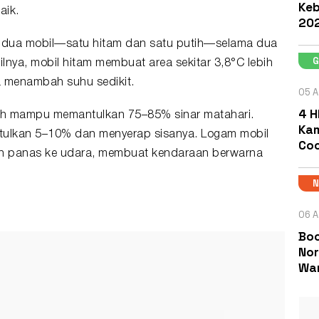
Keb
aik.
202
r dua mobil—satu hitam dan satu putih—selama dua
ilnya,
mobil hitam
membuat area sekitar 3,8°C lebih
a menambah suhu sedikit.
05 A
4 H
utih mampu memantulkan 75–85% sinar matahari.
Kam
tulkan 5–10% dan menyerap sisanya. Logam mobil
Coc
an panas ke udara, membuat kendaraan berwarna
06 A
Boc
Nor
Wa