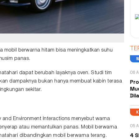
TE
a mobil berwarna hitam bisa meningkatkan suhu
 musim
panas
.
06 A
 matahari dapat berubah layaknya oven. Studi tim
Pro
jukkan dampaknya bukan hanya membuat kabin terasa
Mud
ingkungan sekitar.
Dil
ty and Environment Interactions menyebut warna
05 A
enyerap atau memantulkan panas. Mobil berwarna
4 S
matahari dibandingkan mobil berwarna terang.