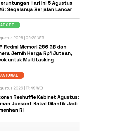
eruntungan Hari Ini 5 Agustus
6: Segalanya Berjalan Lancar
GADGET
gustus 2026 | 09:29 WIB
P Redmi Memori 256 GB dan
era Jernih Harga Rp1 Jutaan,
ok untuk Multitasking
NASIONAL
gustus 2026 | 17:49 WIB
oran Reshuffle Kabinet Agustus:
man Joesoef Bakal Dilantik Jadi
menhan RI