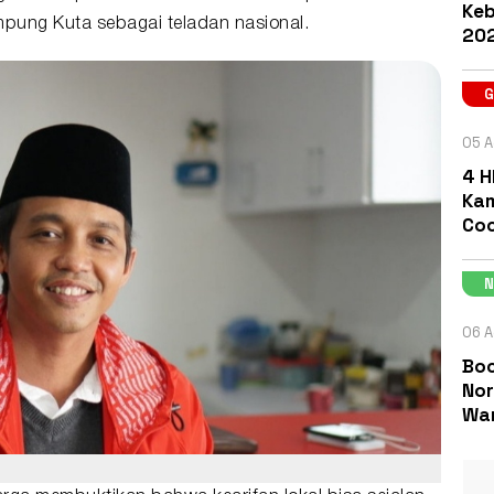
Keb
pung Kuta sebagai teladan nasional.
202
05 A
4 H
Kam
Coc
06 A
Boc
Nor
Wa