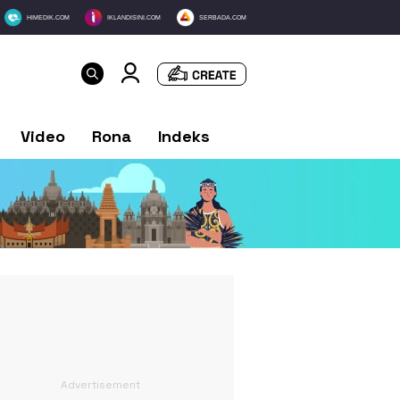
HIMEDIK.COM
IKLANDISINI.COM
SERBADA.COM
Video
Rona
Indeks