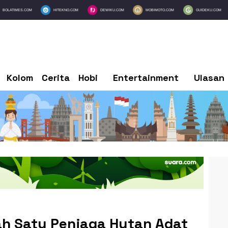
BOLATIMES.COM
HITEKNO.COM
DEWIKU.COM
MOBIMOTO.COM
GUIDEKU.COM
Kolom
Cerita
Hobi
Entertainment
Ulasan
h Satu Penjaga Hutan Adat