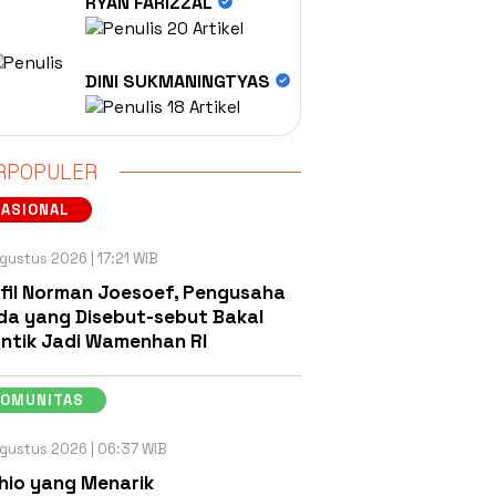
RYAN FARIZZAL
20 Artikel
DINI SUKMANINGTYAS
18 Artikel
RPOPULER
NASIONAL
gustus 2026 | 17:21 WIB
fil Norman Joesoef, Pengusaha
a yang Disebut-sebut Bakal
antik Jadi Wamenhan RI
KOMUNITAS
gustus 2026 | 06:37 WIB
hio yang Menarik