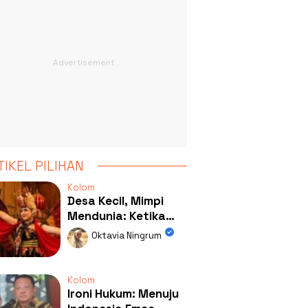
TIKEL PILIHAN
Kolom
Desa Kecil, Mimpi
Mendunia: Ketika
Kolaborasi
Oktavia Ningrum
Mengubah Wajah
Kemiren
Kolom
Ironi Hukum: Menuju