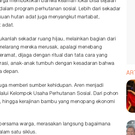
rga membuktikan bahwa kearifan lokal bisa sejalan
dalam program perhutanan sosial. Lebih dari sekadar
uan hutan adat juga menyangkut martabat,
 adat.
anlah sekadar ruang hijau, melainkan bagian dari
t melarang mereka merusak, apalagi menebang
ramat, dijaga dengan ritual dan tata cara yang
nerasi, anak-anak tumbuh dengan kesadaran bahwa
AR
a depan.
 juga memberi sumber kehidupan. Aren menjadi
lalui Kelompok Usaha Perhutanan Sosial. Dari pohon
ng, hingga kerajinan bambu yang menopang ekonomi
 bersama warga, merasakan langsung bagaimana
lam satu siklus.