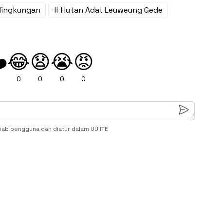
lingkungan
# Hutan Adat Leuweung Gede
😂
😧
😭
😡
️
0
0
0
0
wab pengguna dan diatur dalam UU ITE