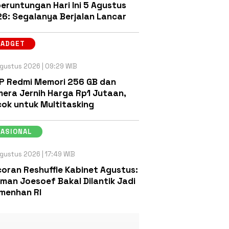
eruntungan Hari Ini 5 Agustus
6: Segalanya Berjalan Lancar
GADGET
gustus 2026 | 09:29 WIB
P Redmi Memori 256 GB dan
era Jernih Harga Rp1 Jutaan,
ok untuk Multitasking
NASIONAL
gustus 2026 | 17:49 WIB
oran Reshuffle Kabinet Agustus:
man Joesoef Bakal Dilantik Jadi
menhan RI