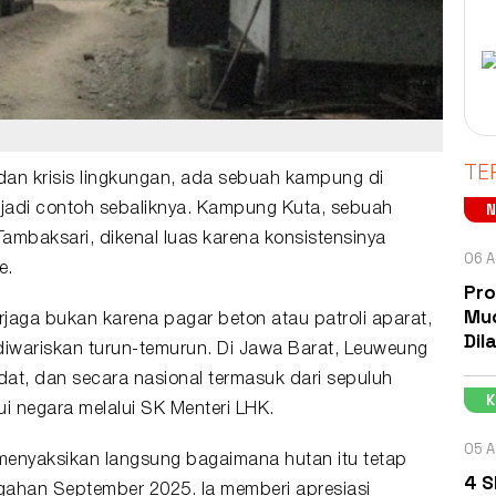
TE
dan krisis
lingkungan
, ada sebuah kampung di
njadi contoh sebaliknya.
Kampung Kuta
, sebuah
mbaksari, dikenal luas karena konsistensinya
06 A
e
.
Pro
Mud
erjaga bukan karena pagar beton atau patroli aparat,
Dil
diwariskan turun-temurun. Di Jawa Barat, Leuweung
at, dan secara nasional termasuk dari sepuluh
i negara melalui SK Menteri LHK.
05 A
 menyaksikan langsung bagaimana hutan itu tetap
4 S
ngahan September 2025. Ia memberi apresiasi