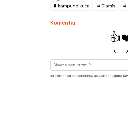
# kampung kuta
# Ciamis
# 
Komentar
👍
❤
0
0
Isi komentar sepenuhnya adalah tanggung ja