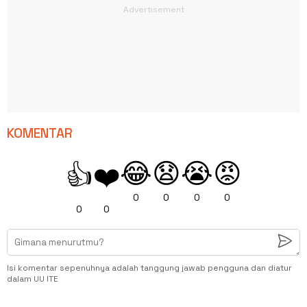
KOMENTAR
😂
😧
😭
😡
👍
❤️
0
0
0
0
0
0
Isi komentar sepenuhnya adalah tanggung jawab pengguna dan diatur
dalam UU ITE