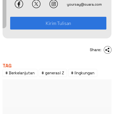
yoursay@suara.com
Kirim Tulisan
Share:
TAG
# Berkelanjutan
# generasi Z
# lingkungan