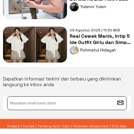
Tahan Lama
Yulenni Yulen
09 Agustus 2026 | 11:30 WIB
Real Cewek Manis, Intip 5
Ide Outfit Girly dan Simpel
ala Chae SooBin!
Rohmatul Hidayah
Dapatkan informasi terkini dan terbaru yang dikirimkan
langsung ke Inbox anda
Redaksi |
Kontak |
Tentang Kami |
Karir |
Pedoman Media Siber |
Site Map