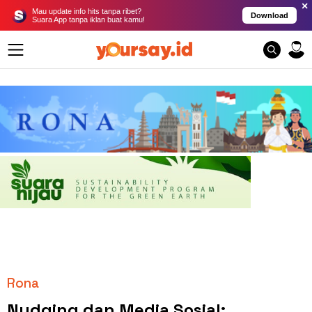
×
Mau update info hits tanpa ribet?
Download
Suara App tanpa iklan buat kamu!
Rona
Nudging dan Media Sosial: