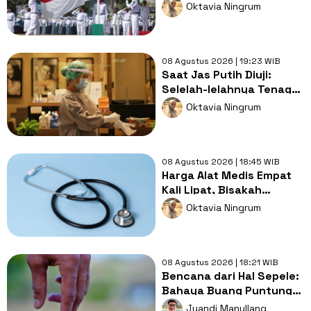
dengan Cara yang Masih
Oktavia Ningrum
Feodal
08 Agustus 2026 | 19:23 WIB
Saat Jas Putih Diuji:
Selelah-lelahnya Tenaga
Kesehatan, Tetap Lebih
Oktavia Ningrum
Melelahkan Jadi Pasien
08 Agustus 2026 | 18:45 WIB
Harga Alat Medis Empat
Kali Lipat, Bisakah
Layanan Kesehatan
Oktavia Ningrum
Tetap Murah?
08 Agustus 2026 | 18:21 WIB
Bencana dari Hal Sepele:
Bahaya Buang Puntung
Rokok Sembarangan di
Juandi Manullang