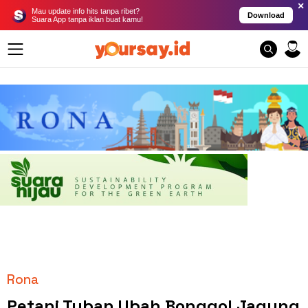
×
Mau update info hits tanpa ribet?
Download
Suara App tanpa iklan buat kamu!
Rona
Petani Tuban Ubah Bonggol Jagung