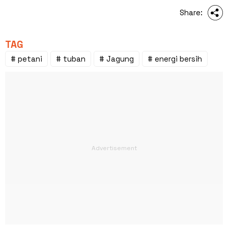
Share:
TAG
# petani
# tuban
# Jagung
# energi bersih