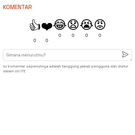
KOMENTAR
😂
😧
😭
😡
👍
❤️
0
0
0
0
0
0
Isi komentar sepenuhnya adalah tanggung jawab pengguna dan diatur
dalam UU ITE