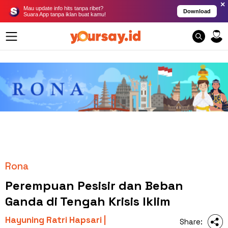
×
Mau update info hits tanpa ribet?
Download
Suara App tanpa iklan buat kamu!
Rona
Perempuan Pesisir dan Beban
Ganda di Tengah Krisis Iklim
Hayuning Ratri Hapsari |
Share: