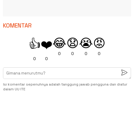
KOMENTAR
😂
😧
😭
😡
👍
❤️
0
0
0
0
0
0
Isi komentar sepenuhnya adalah tanggung jawab pengguna dan diatur
dalam UU ITE