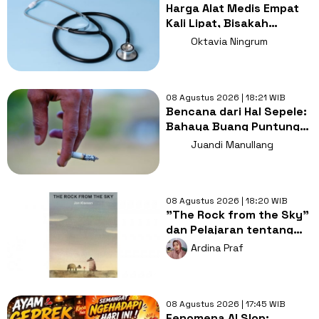
Harga Alat Medis Empat
Kali Lipat, Bisakah
Layanan Kesehatan
Oktavia Ningrum
Tetap Murah?
08 Agustus 2026 | 18:21 WIB
Bencana dari Hal Sepele:
Bahaya Buang Puntung
Rokok Sembarangan di
Juandi Manullang
Musim Kemarau
08 Agustus 2026 | 18:20 WIB
"The Rock from the Sky"
dan Pelajaran tentang
Berani Menghadapi
Ardina Praf
Perubahan
08 Agustus 2026 | 17:45 WIB
Fenomena AI Slop: