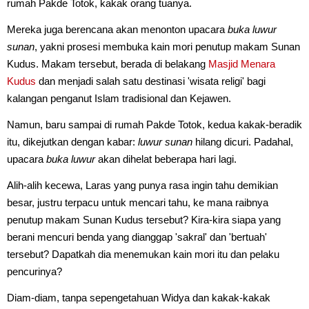
rumah Pakde Totok, kakak orang tuanya.
Mereka juga berencana akan menonton upacara
buka luwur
sunan
, yakni prosesi membuka kain mori penutup makam Sunan
Kudus. Makam tersebut, berada di belakang
Masjid Menara
Kudus
dan menjadi salah satu destinasi 'wisata religi' bagi
kalangan penganut Islam tradisional dan Kejawen.
Namun, baru sampai di rumah Pakde Totok, kedua kakak-beradik
itu, dikejutkan dengan kabar:
luwur sunan
hilang dicuri. Padahal,
upacara
buka luwur
akan dihelat beberapa hari lagi.
Alih-alih kecewa, Laras yang punya rasa ingin tahu demikian
besar, justru terpacu untuk mencari tahu, ke mana raibnya
penutup makam Sunan Kudus tersebut? Kira-kira siapa yang
berani mencuri benda yang dianggap 'sakral' dan 'bertuah'
tersebut? Dapatkah dia menemukan kain mori itu dan pelaku
pencurinya?
Diam-diam, tanpa sepengetahuan Widya dan kakak-kakak