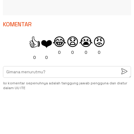
KOMENTAR
😂
😧
😭
😡
👍
❤️
0
0
0
0
0
0
Isi komentar sepenuhnya adalah tanggung jawab pengguna dan diatur
dalam UU ITE