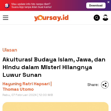
×
Mau update info hits tanpa ribet?
Download
Suara App tanpa iklan buat kamu!
Ulasan
Akulturasi Budaya Islam, Jawa, dan
Hindu dalam Misteri Hilangnya
Luwur Sunan
Hayuning Ratri Hapsari |
Share:
Thomas Utomo
Rabu, 07 Februari 2024 | 12:00 WIB