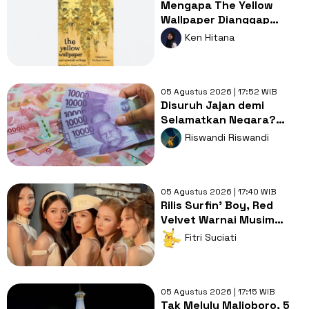
Mengapa The Yellow
Wallpaper Dianggap
Karya Sastra dengan
Ken Hitana
Kritik Feminisme?
05 Agustus 2026 | 17:52 WIB
Disuruh Jajan demi
Selamatkan Negara?
Dompet Kita: Giliran Gue
Riswandi Riswandi
Lagi?
05 Agustus 2026 | 17:40 WIB
Rilis Surfin' Boy, Red
Velvet Warnai Musim
Panas dengan Suasana
Fitri Suciati
Romantis
05 Agustus 2026 | 17:15 WIB
Tak Melulu Malioboro, 5