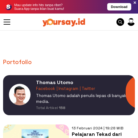
×
Mau update info hits tanpa ribet?
Download
Suara App tanpa iklan buat kamu!
Portofolio
Thomas Utomo
Facebook
| Instagram
| Twitter
Thomas Utomo adalah penulis lepas di banyak
media.
Total Artikel
158
13 Februari 2024 | 19:28 WIB
Pelajaran Tekad dari