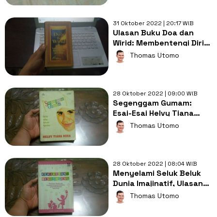
31 Oktober 2022 | 20:17 WIB
Ulasan Buku Doa dan
Wirid: Membentengi Diri
dari Guna-Guna dan Sihir
Thomas Utomo
Menurut Al Quran dan As
Sunnah
28 Oktober 2022 | 09:00 WIB
Segenggam Gumam:
Esai-Esai Helvy Tiana
Rosa tentang Sastra dan
Thomas Utomo
Kepenulisan
28 Oktober 2022 | 08:04 WIB
Menyelami Seluk Beluk
Dunia Imajinatif, Ulasan
Buku Keajaiban Dongeng
Thomas Utomo