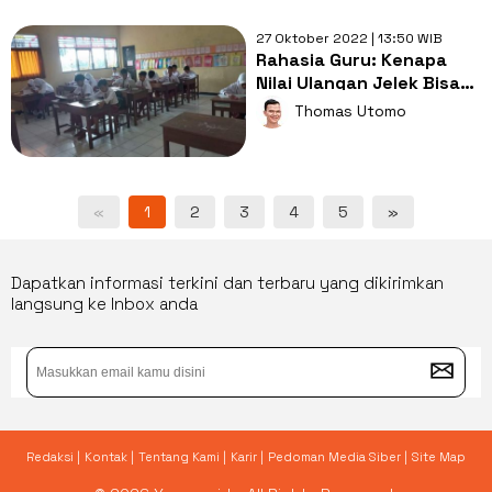
27 Oktober 2022 | 13:50 WIB
Rahasia Guru: Kenapa
Nilai Ulangan Jelek Bisa
Jadi Bagus Ketika di
Thomas Utomo
Rapor?
«
1
2
3
4
5
»
Dapatkan informasi terkini dan terbaru yang dikirimkan
langsung ke Inbox anda
Redaksi |
Kontak |
Tentang Kami |
Karir |
Pedoman Media Siber |
Site Map