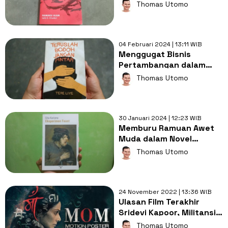
"Namaku Alam"
Thomas Utomo
04 Februari 2024 | 13:11 WIB
Menggugat Bisnis
Pertambangan dalam
Novel Teruslah Bodoh,
Thomas Utomo
Jangan Pintar
30 Januari 2024 | 12:23 WIB
Memburu Ramuan Awet
Muda dalam Novel
"Eksperimen Faust"
Thomas Utomo
24 November 2022 | 13:36 WIB
Ulasan Film Terakhir
Sridevi Kapoor, Militansi
Seorang Ibu dalam
Thomas Utomo