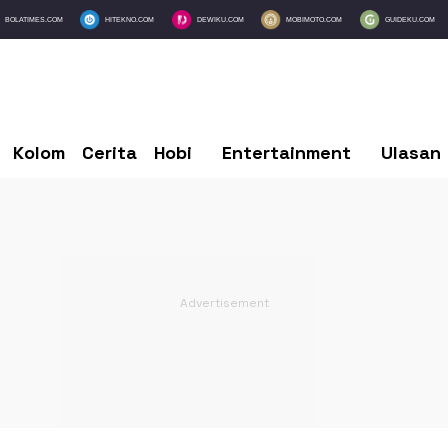
BOLATIMES.COM
HITEKNO.COM
DEWIKU.COM
MOBIMOTO.COM
GUIDEKU.COM
Kolom
Cerita
Hobi
Entertainment
Ulasan