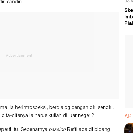
03 A
ri sendiri.
Ske
Imb
Pia
ma. Ia berintrospeksi, berdialog dengan diri sendiri.
AR
a-citanya ia harus kuliah di luar negeri?
seperti itu. Sebenarnya
passion
Reffi ada di bidang