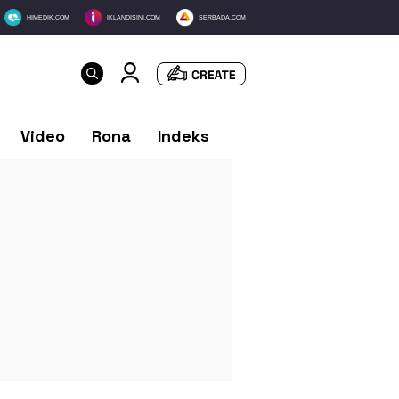
HIMEDIK.COM
IKLANDISINI.COM
SERBADA.COM
Video
Rona
Indeks