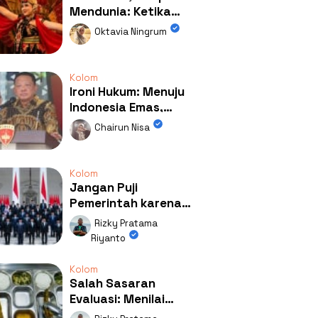
Mendunia: Ketika
Kolaborasi
Oktavia Ningrum
Mengubah Wajah
Kemiren
Kolom
Ironi Hukum: Menuju
Indonesia Emas,
Ternyata Emasnya
Chairun Nisa
Ada di Rumah Febrie!
Kolom
Jangan Puji
Pemerintah karena
Kerja: Mengapa
Rizky Pratama
Publik Begitu Mudah
Riyanto
Terpesona?
Kolom
Salah Sasaran
Evaluasi: Menilai
Program MBG Lewat