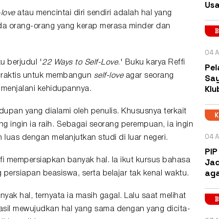
Usa
-love
atau
mencintai diri sendiri
adalah hal yang
da orang-orang yang kerap merasa minder dan
B
04 A
ku
berjudul '
22 Ways to Self-Love
.' Buku karya Reffi
Pel
 praktis untuk membangun
self-love
agar seorang
Say
Klu
 menjalani kehidupannya.
idupan yang dialami oleh penulis. Khususnya terkait
ingin ia raih. Sebagai seorang perempuan, ia ingin
04 A
luas dengan melanjutkan studi di luar negeri.
PIP
Jad
fi mempersiapkan banyak hal. Ia ikut kursus bahasa
aga
persiapan beasiswa, serta belajar tak kenal waktu.
ak hal, ternyata ia masih gagal. Lalu saat melihat
B
asil mewujudkan hal yang sama dengan yang dicita-