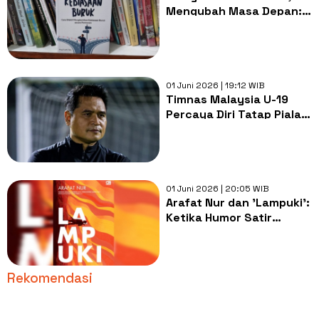
Mengubah Masa Depan:
Review Buku Goodbye!
Kebiasaan Buruk
01 Juni 2026 | 19:12 WIB
Timnas Malaysia U-19
Percaya Diri Tatap Piala
AFF U-19 2026, Singapura
Jadi Ujian Awal
01 Juni 2026 | 20:05 WIB
Arafat Nur dan 'Lampuki':
Ketika Humor Satir
Bertemu dengan Tragedi
Kemanusiaan
Rekomendasi