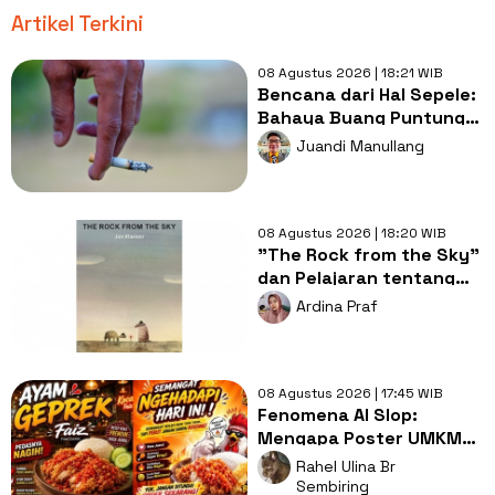
Artikel Terkini
08 Agustus 2026 | 18:21 WIB
Bencana dari Hal Sepele:
Bahaya Buang Puntung
Rokok Sembarangan di
Juandi Manullang
Musim Kemarau
08 Agustus 2026 | 18:20 WIB
"The Rock from the Sky"
dan Pelajaran tentang
Berani Menghadapi
Ardina Praf
Perubahan
08 Agustus 2026 | 17:45 WIB
Fenomena AI Slop:
Mengapa Poster UMKM
Makin Seragam dan Bikin
Rahel Ulina Br
Kita Bosan?
Sembiring