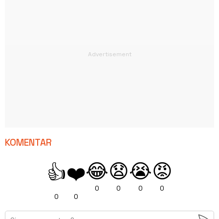
KOMENTAR
😂
😧
😭
😡
👍
❤️
0
0
0
0
0
0