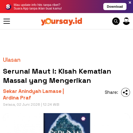
×
Mau update info hits tanpa ribet?
Download
Suara App tanpa iklan buat kamu!
Ulasan
Serunai Maut I: Kisah Kematian
Massal yang Mengerikan
Sekar Anindyah Lamase |
Share:
Ardina Praf
Selasa, 02 Juni 2026 | 12:24 WIB