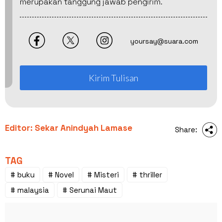
merupakan tanggung jawab pengirim.
yoursay@suara.com
Kirim Tulisan
Editor: Sekar Anindyah Lamase
Share:
TAG
# buku
# Novel
# Misteri
# thriller
# malaysia
# Serunai Maut