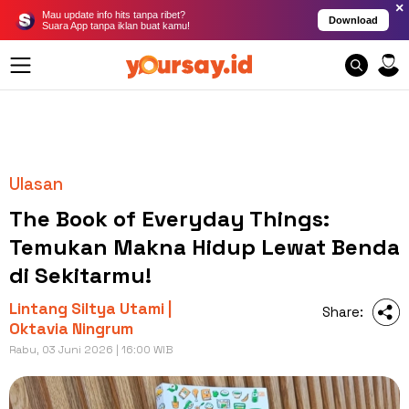
×
Mau update info hits tanpa ribet?
Download
Suara App tanpa iklan buat kamu!
Ulasan
The Book of Everyday Things:
Temukan Makna Hidup Lewat Benda
di Sekitarmu!
Lintang Siltya Utami |
Share:
Oktavia Ningrum
Rabu, 03 Juni 2026 | 16:00 WIB