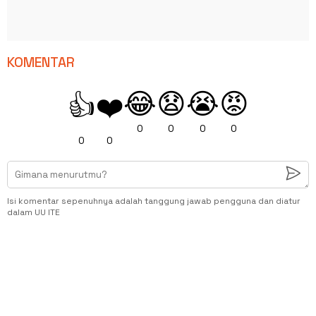
KOMENTAR
😂
😧
😭
😡
👍
❤️
0
0
0
0
0
0
Isi komentar sepenuhnya adalah tanggung jawab pengguna dan diatur
dalam UU ITE