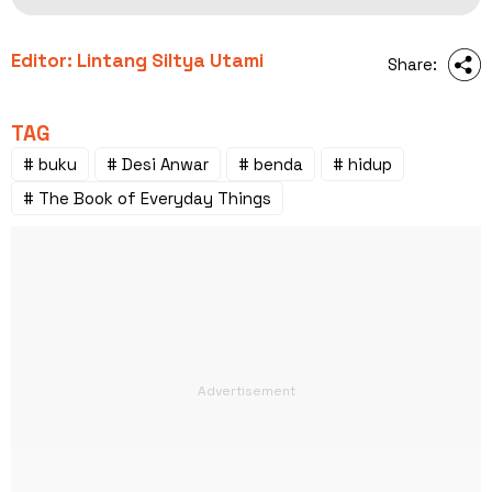
Editor: Lintang Siltya Utami
Share:
TAG
# buku
# Desi Anwar
# benda
# hidup
# The Book of Everyday Things