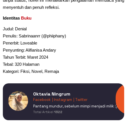
tanpa status, novel ini menawarkan pengalaman membaca yang
menyentuh dan penuh refleksi.
Identitas
Buku
Judul: Denial
Penulis: Sabrinaanrr (@phiiphany)
Penerbit: Loveable
Penyunting: Alifianisa Andary
Tahun Terbit: Maret 2024
Tebal: 320 Halaman
Kategori: Fiksi, Novel, Remaja
Oktavia Ningrum
Facebook
| Instagram
| Twitter
Pantang mundur, sebelum mimpi menjadi milik :)
Total Artikel
1322