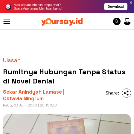
×
Mau update info hits tanpa ribet?
Download
Suara App tanpa iklan buat kamu!
Ulasan
Rumitnya Hubungan Tanpa Status
di Novel Denial
Sekar Anindyah Lamase |
Share:
Oktavia Ningrum
Rabu, 03 Juni 2026 | 20:15 WIB