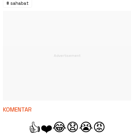
# sahabat
KOMENTAR
😂
😧
😭
😡
👍
❤️