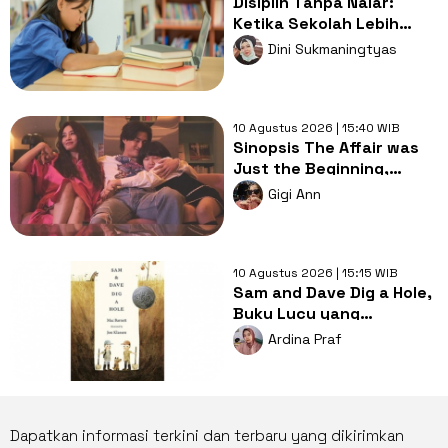
Disiplin Tanpa Nalar:
Ketika Sekolah Lebih
Sibuk Mengatur daripada
Dini Sukmaningtyas
Mendidik
10 Agustus 2026 | 15:40 WIB
Sinopsis The Affair was
Just the Beginning,
Rahasia Kelam dari
Gigi Ann
Pasutri Kaya
10 Agustus 2026 | 15:15 WIB
Sam and Dave Dig a Hole,
Buku Lucu yang
Membuat Anak Ikut
Ardina Praf
Menjadi Detektif
Dapatkan informasi terkini dan terbaru yang dikirimkan