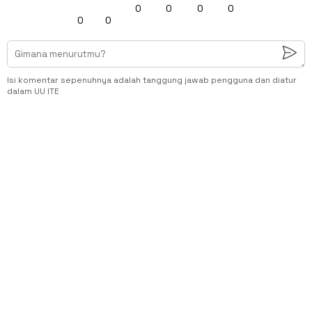
0
0
0
0
0
0
Isi komentar sepenuhnya adalah tanggung jawab pengguna dan diatur
dalam UU ITE