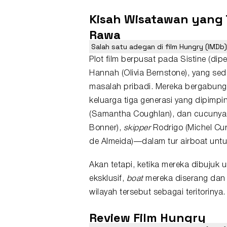
Kisah Wisatawan yang 
Rawa
Salah satu adegan di film Hungry (IMDb)
Plot film berpusat pada Sistine (d
Hannah (Olivia Bernstone), yang se
masalah pribadi. Mereka bergabun
keluarga tiga generasi yang dipimpin
(Samantha Coughlan), dan cucunya M
Bonner),
skipper
Rodrigo (Michel Cu
de Almeida)—dalam tur airboat untu
Akan tetapi, ketika mereka dibujuk
eksklusif,
boat
mereka diserang dan 
wilayah tersebut sebagai teritorinya.
Review
Film
Hungry