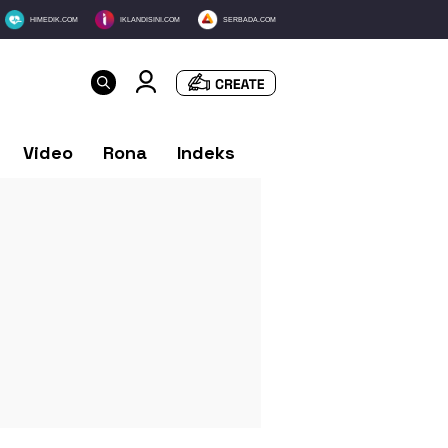
HIMEDIK.COM
IKLANDISINI.COM
SERBADA.COM
Video
Rona
Indeks