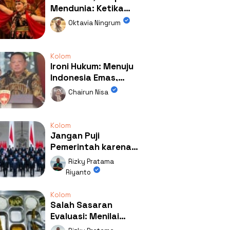
Mendunia: Ketika
Kolaborasi
Oktavia Ningrum
Mengubah Wajah
Kemiren
Kolom
Ironi Hukum: Menuju
Indonesia Emas,
Ternyata Emasnya
Chairun Nisa
Ada di Rumah Febrie!
Kolom
Jangan Puji
Pemerintah karena
Kerja: Mengapa
Rizky Pratama
Publik Begitu Mudah
Riyanto
Terpesona?
Kolom
Salah Sasaran
Evaluasi: Menilai
Program MBG Lewat