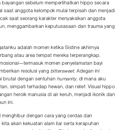
n bayangan sebelum memperlihatkan hippo secara
l saat anggota kelompok mulai terpisah dan menjadi
ak saat seorang karakter menyaksikan anggota
ntun, menggambarkan keputusasaan dan trauma yang
atanku adalah momen ketika Sistine akhirnya
rbang atau area tempat mereka terperangkap.
emosional—termasuk momen penyelamatan bayi
mberikan resolusi yang
bittersweet
. Adegan ini
i brutal dengan sentuhan
humanity
, di mana aku
n, simpati terhadap hewan, dan relief. Visual hippo
angan heroik manusia di air keruh, menjadi ikonik dan
un ini.
l menghibur dengan cara yang cerdas dan
 kita akan kekuatan
alam liar
serta kerapuhan