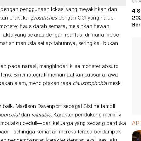
04 A
4 S
ol dengan penggunaan lokasi yang meyakinkan dan
202
kan praktikal
prosthetics
dengan CGI yang halus.
Ber
monster haus darah semata, melainkan hewan
fakta yang selaras dengan realitas, di mana hippo
atian manusia setiap tahunnya, sering kali bukan
an pada narasi, menghindari klise monster absurd
ntens. Sinematografi memanfaatkan suasana rawa
ebakan alam, menciptakan rasa
claustrophobia
meski
aik. Madison Davenport sebagai Sistine tampil
sourceful
dan
relatable
. Karakter pendukung memiliki
AR
embuatku peduli—dari keluarga yang sedang berduka
ribadi—sehingga kematian mereka terasa berdampak.
an pengembangan karakter dengan aksi, sesuatu