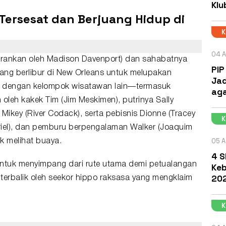
Klu
Tersesat dan Berjuang Hidup di
04 A
iperankan oleh Madison Davenport) dan sahabatnya
PIP
dang berlibur di New Orleans untuk melupakan
Jad
g dengan kelompok wisatawan lain—termasuk
aga
 oleh kakek Tim (Jim Meskimen), putrinya Sally
ikey (River Codack), serta pebisnis Dionne (Tracey
riel), dan pemburu berpengalaman Walker (Joaquim
05 A
k melihat buaya.
4 S
 untuk menyimpang dari rute utama demi petualangan
Keb
202
terbalik oleh seekor hippo raksasa yang mengklaim