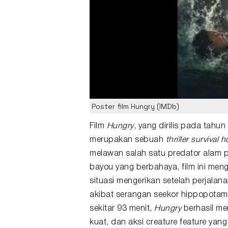
Poster film Hungry (IMDb)
Film
Hungry
, yang dirilis pada tahu
merupakan sebuah
thriller
survival h
melawan salah satu
predator
alam p
bayou yang berbahaya, film ini men
situasi mengerikan setelah perjalan
akibat serangan seekor hippopotamus
sekitar 93 menit,
Hungry
berhasil me
kuat, dan aksi creature feature ya