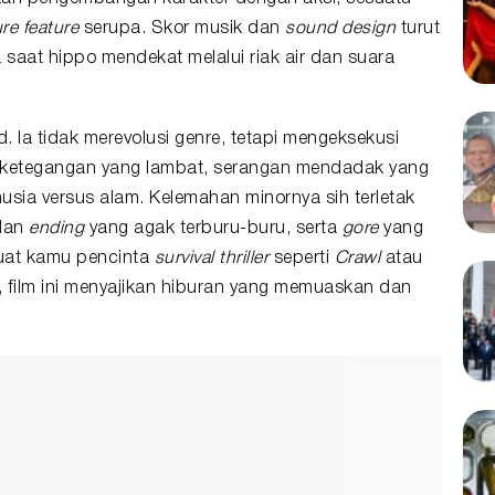
re feature
serupa. Skor musik dan
sound design
turut
saat hippo mendekat melalui riak air dan suara
d. Ia tidak merevolusi genre, tetapi mengeksekusi
ketegangan yang lambat, serangan mendadak yang
sia versus alam. Kelemahan minornya sih terletak
 dan
ending
yang agak terburu-buru, serta
gore
yang
 buat kamu pencinta
survival thriller
seperti
Crawl
atau
 film ini menyajikan hiburan yang memuaskan dan