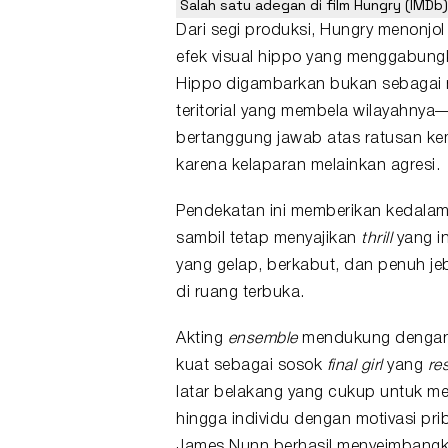
Salah satu adegan di film Hungry (IMDb)
Dari segi produksi, Hungry menonj
efek visual hippo yang menggabung
Hippo digambarkan bukan sebagai 
teritorial yang membela wilayahnya—
bertanggung jawab atas ratusan kem
karena kelaparan melainkan agresi.
Pendekatan ini memberikan kedalam
sambil tetap menyajikan
thrill
yang i
yang gelap, berkabut, dan penuh j
di ruang terbuka.
Akting
ensemble
mendukung dengan b
kuat sebagai sosok
final
girl
yang
re
latar belakang yang cukup untuk m
hingga individu dengan motivasi p
James Nunn berhasil menyeimbangk