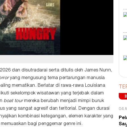
n 2026 dan disutradarai serta ditulis oleh James Nunn,
orror
yang mengusung tema pertarungan manusia
TE
aling mematikan. Berlatar di rawa-rawa Louisiana
gikuti sekelompok wisatawan yang terjebak dalam
B
an
boat tour
mereka berubah menjadi mimpi buruk
04 A
 yang sangat agresif dan teritorial. Dengan durasi
Pel
nyajikan kombinasi ketegangan, elemen karakter yang
Say
ng memuaskan bagi penggemar genre ini.