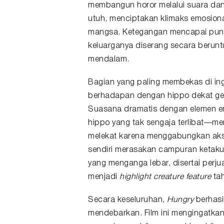
membangun horor melalui suara da
utuh, menciptakan klimaks emosiona
mangsa. Ketegangan mencapai punc
keluarganya diserang secara beru
mendalam.
Bagian yang paling membekas di ing
berhadapan dengan hippo dekat ge
Suasana dramatis dengan elemen 
hippo yang tak sengaja terlibat—me
melekat karena menggabungkan aks
sendiri merasakan campuran ketakuta
yang menganga lebar, disertai perju
menjadi
highlight creature
feature
tah
Secara keseluruhan,
Hungry
berhasi
mendebarkan. Film ini mengingatkan