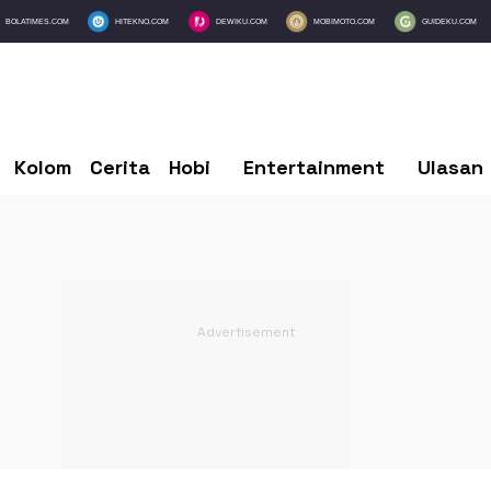
BOLATIMES.COM
HITEKNO.COM
DEWIKU.COM
MOBIMOTO.COM
GUIDEKU.COM
Kolom
Cerita
Hobi
Entertainment
Ulasan