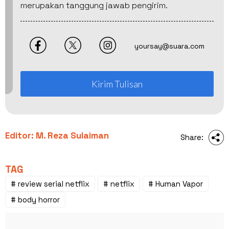
merupakan tanggung jawab pengirim.
yoursay@suara.com
Kirim Tulisan
Editor: M. Reza Sulaiman
Share:
TAG
# review serial netflix
# netflix
# Human Vapor
# body horror