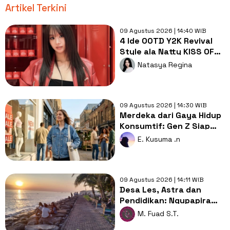
Artikel Terkini
09 Agustus 2026 | 14:40 WIB
4 Ide OOTD Y2K Revival
Style ala Natty KISS OF
LIFE, Timeless dan
Natasya Regina
Stylish!
09 Agustus 2026 | 14:30 WIB
Merdeka dari Gaya Hidup
Konsumtif: Gen Z Siap
Tinggalkan Budaya
E. Kusuma .n
Checkout?
09 Agustus 2026 | 14:11 WIB
Desa Les, Astra dan
Pendidikan: Ngupapira
Kearifan Lokal hingga
M. Fuad S.T.
Aksi Nyata yang