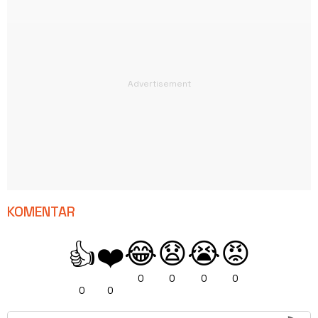
KOMENTAR
😂
😧
😭
😡
👍
❤️
0
0
0
0
0
0