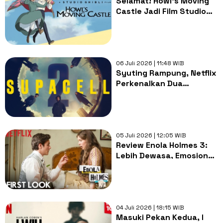
Selamat! Howl's Moving
Castle Jadi Film Studio
Ghibli Terpopuler di
Netflix
06 Juli 2026 | 11:48 WIB
Syuting Rampung, Netflix
Perkenalkan Dua
Pemeran Baru Supacell
Season 2
05 Juli 2026 | 12:05 WIB
Review Enola Holmes 3:
Lebih Dewasa, Emosional,
dan Penuh Misteri
04 Juli 2026 | 18:15 WIB
Masuki Pekan Kedua, I