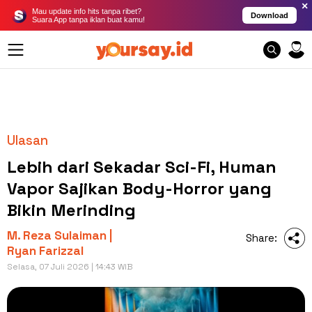
×
Mau update info hits tanpa ribet?
Download
Suara App tanpa iklan buat kamu!
Ulasan
Lebih dari Sekadar Sci-Fi, Human
Vapor Sajikan Body-Horror yang
Bikin Merinding
M. Reza Sulaiman |
Share:
Ryan Farizzal
Selasa, 07 Juli 2026 | 14:43 WIB