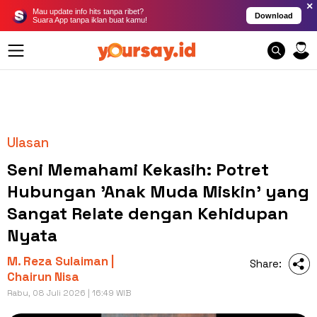
×
Mau update info hits tanpa ribet?
Download
Suara App tanpa iklan buat kamu!
Ulasan
Seni Memahami Kekasih: Potret
Hubungan 'Anak Muda Miskin' yang
Sangat Relate dengan Kehidupan
Nyata
M. Reza Sulaiman |
Share:
Chairun Nisa
Rabu, 08 Juli 2026 | 16:49 WIB