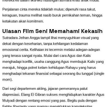
mereka ke dalam lika-liku hubungan asmara khas anak muda.
Perjalanan cinta mereka tidaklah mulus; dipenuhi rasa takut,
keraguan, trauma melihat nasib buruk pernikahan teman, hingga
ketakutan akan komitmen.
Ulasan Film Seni Memahami Kekasih
Sutradara Jeihan Angga tampil lihai menyuguhkan visual yang
dekat dengan keseharian, tanpa kehilangan kedalaman
emosional cerita. Kelihaian ini tecermin melalui adegan-adegan
yang terasa sangat nyata. Mulai dari cara Agus dan Kalis
menghadapi konflik, usaha canggung Agus membujuk Kalis yang
merajuk, hingga potret kelam kehidupan Rahayu yang harus
menghadapi tekanan finansial sebagai seorang ibu tunggal (single
mom).
Dari segi departemen akting, jajaran pemerannya patut
diapresiasi. Elang El Gibran sukses menghidupkan karakter Agus
Mulyadi dengan rentang emosi yang pas. Begitu pula dengan
Febby Rastanty yang mampu menaklukkan kompleksitas