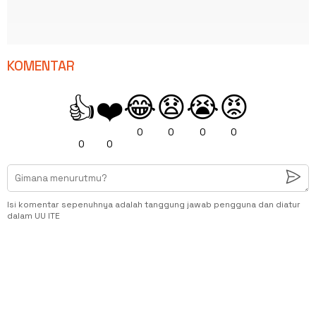
KOMENTAR
😂
😧
😭
😡
👍
❤️
0
0
0
0
0
0
Isi komentar sepenuhnya adalah tanggung jawab pengguna dan diatur
dalam UU ITE