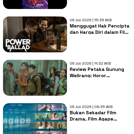
Okarun
06 Juli 2026 | 15:35 WIB
Menggugat Hak Pencipta
dan Harga Diri dalam Film
Power Ballad
06 Juli 2026 | 11:32 WIB
Review Petaka Gunung
Welirang: Horor
Pendakian Masih Menarik
atau Sekadar Formula
Usang?
06 Juli 2026 | 08:35 WIB
Bukan Sekadar Film
Drama, Film Agape
Mengajarkan Arti Cinta
Tanpa Syarat yang