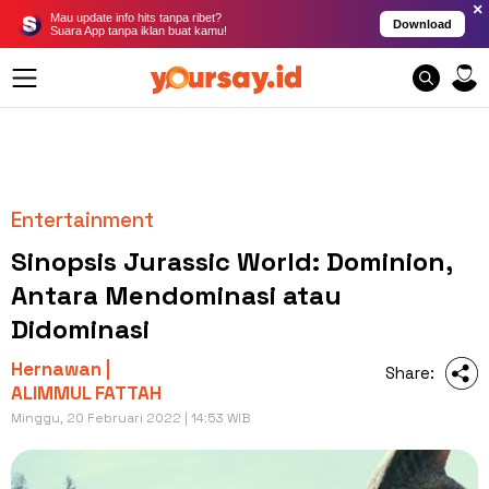
×
Mau update info hits tanpa ribet?
Download
Suara App tanpa iklan buat kamu!
Entertainment
Sinopsis Jurassic World: Dominion,
Antara Mendominasi atau
Didominasi
Hernawan |
Share:
ALIMMUL FATTAH
Minggu, 20 Februari 2022 | 14:53 WIB