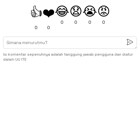
😂
😧
😭
😡
👍
❤️
0
0
0
0
0
0
Isi komentar sepenuhnya adalah tanggung jawab pengguna dan diatur
dalam UU ITE