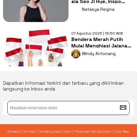
ala Seo Ji Hye, Inspo
Gaya Ngampus Sampai
Natasya Regina
Ngantor!
07 Agustus 2026 | 18:50 WIB
Bendera Merah Putih
Mulai Menghiasi Jalanan,
Mengapa Tradisi ini
Windy Aritonang
Penting?
Dapatkan informasi terkini dan terbaru yang dikirimkan
langsung ke Inbox anda
Redaksi |
Kontak |
Tentang Kami |
Karir |
Pedoman Media Siber |
Site Map