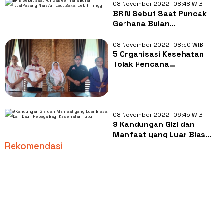
Kemenkes Gandeng
08 November 2022 | 08:48 WIB
WhatsApp
BRIN Sebut Saat Puncak
Gerhana Bulan
TotalPasang Naik Air Laut
Bakal Lebih Tinggi
08 November 2022 | 08:50 WIB
5 Organisasi Kesehatan
Tolak Rencana
Menghapus UU Profesi di
RUU Kesehatan, Kenapa
Alasannya Kalau Boleh
Tahu?
08 November 2022 | 06:45 WIB
9 Kandungan Gizi dan
Manfaat yang Luar Biasa
Dari Daun Pepaya Bagi
Rekomendasi
Kesehatan Tubuh