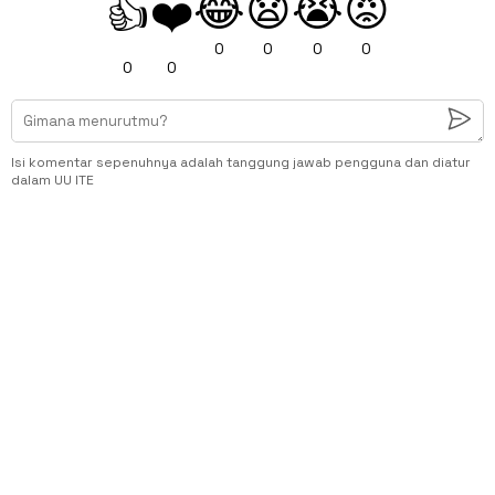
😂
😧
😭
😡
👍
❤️
0
0
0
0
0
0
Isi komentar sepenuhnya adalah tanggung jawab pengguna dan diatur
dalam UU ITE