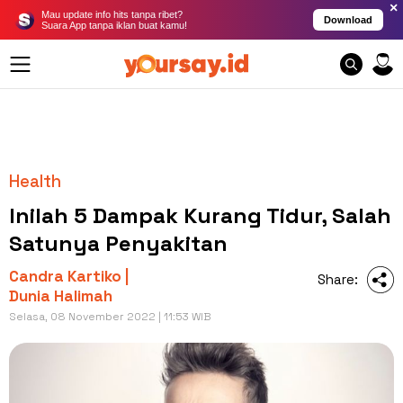
×
Mau update info hits tanpa ribet?
Download
Suara App tanpa iklan buat kamu!
Health
Inilah 5 Dampak Kurang Tidur, Salah
Satunya Penyakitan
Candra Kartiko |
Share:
Dunia Halimah
Selasa, 08 November 2022 | 11:53 WIB