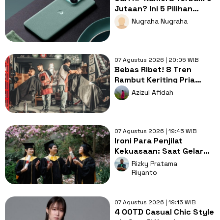
Jutaan? Ini 5 Pilihan
dengan Foto Paling Tajam
Nugraha Nugraha
07 Agustus 2026 | 20:05 WIB
Bebas Ribet! 8 Tren
Rambut Keriting Pria
untuk Wajah Kotak yang
Azizul Afidah
Gampang Ditata
07 Agustus 2026 | 19:45 WIB
Ironi Para Penjilat
Kekuasaan: Saat Gelar
Akademis Kalah oleh
Rizky Pratama
Mental ABS
Riyanto
07 Agustus 2026 | 19:15 WIB
4 OOTD Casual Chic Style