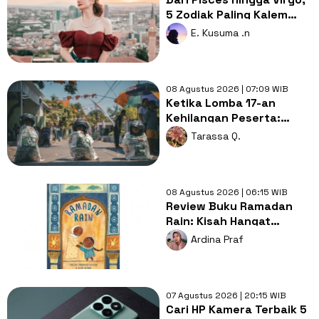
5 Zodiak Paling Kalem
tapi Penuh Makna di Balik
E. Kusuma .n
Sikapnya
08 Agustus 2026 | 07:09 WIB
Ketika Lomba 17-an
Kehilangan Peserta:
Apakah Indonesia Sedang
Tarassa Q.
Memasuki Era Krisis
Anak?
08 Agustus 2026 | 06:15 WIB
Review Buku Ramadan
Rain: Kisah Hangat
tentang Doa, Syukur, dan
Ardina Praf
Cinta Keluarga di Balik
Hujan
07 Agustus 2026 | 20:15 WIB
Cari HP Kamera Terbaik 5