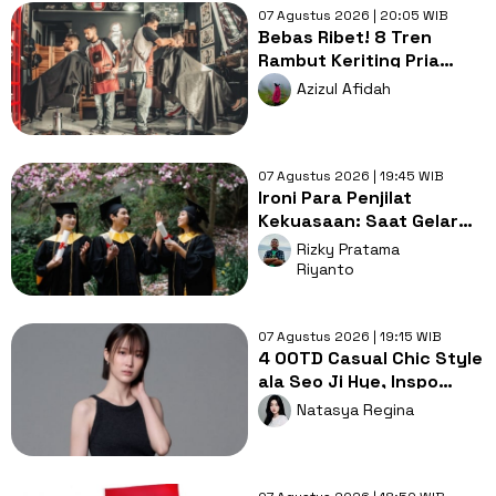
07 Agustus 2026 | 20:05 WIB
Bebas Ribet! 8 Tren
Rambut Keriting Pria
untuk Wajah Kotak yang
Azizul Afidah
Gampang Ditata
07 Agustus 2026 | 19:45 WIB
Ironi Para Penjilat
Kekuasaan: Saat Gelar
Akademis Kalah oleh
Rizky Pratama
Mental ABS
Riyanto
07 Agustus 2026 | 19:15 WIB
4 OOTD Casual Chic Style
ala Seo Ji Hye, Inspo
Gaya Ngampus Sampai
Natasya Regina
Ngantor!