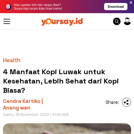
×
Mau update info hits tanpa ribet?
Download
Suara App tanpa iklan buat kamu!
Health
4 Manfaat Kopi Luwak untuk
Kesehatan, Lebih Sehat dari Kopi
Biasa?
Candra Kartiko |
Share:
Anang wan
Sabtu, 19 November 2022 | 10:30 WIB