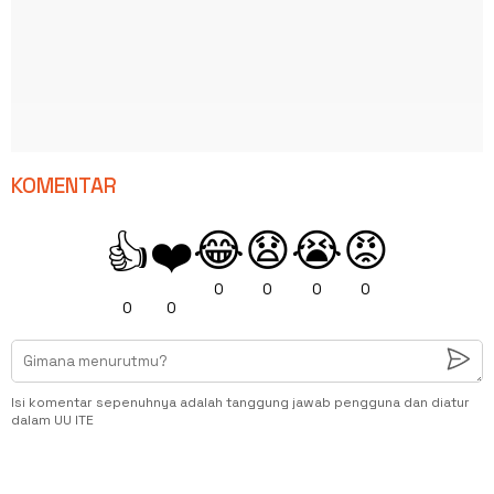
KOMENTAR
😂
😧
😭
😡
👍
❤️
0
0
0
0
0
0
Isi komentar sepenuhnya adalah tanggung jawab pengguna dan diatur
dalam UU ITE