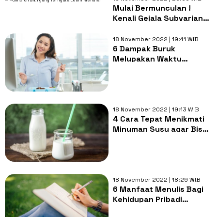
Mulai Bermunculan !
Kenali Gejala Subvarian
Omicron BN.1 yang
Ternyata Lebih Menular
18 November 2022 | 19:41 WIB
6 Dampak Buruk
Melupakan Waktu
Sarapan Bagi Kesehatan
Tubuh
18 November 2022 | 19:13 WIB
4 Cara Tepat Menikmati
Minuman Susu agar Bisa
Membuat Tubuh Jadi
Sehat
18 November 2022 | 18:29 WIB
6 Manfaat Menulis Bagi
Kehidupan Pribadi
Seseorang, Yang Harus