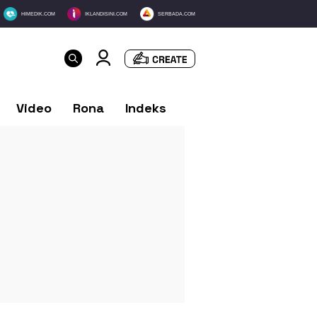
HIMEDIK.COM
IKLANDISINI.COM
SERBADA.COM
Video
Rona
Indeks