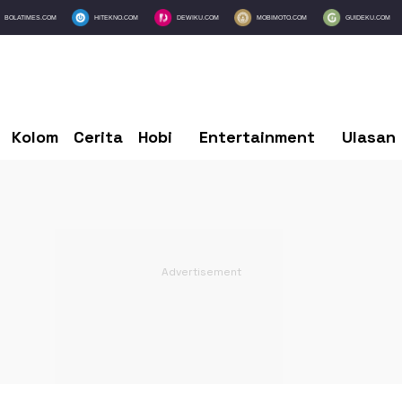
BOLATIMES.COM
HITEKNO.COM
DEWIKU.COM
MOBIMOTO.COM
GUIDEKU.COM
Kolom
Cerita
Hobi
Entertainment
Ulasan