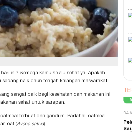
hari ini? Semoga kamu selalu sehat ya! Apakah
i sedang naik daun tengah kalangan masyarakat.
TE
yang sangat baik bagi kesehatan dan makanan ini
B
makanan sehat untuk sarapan.
04 A
atmeal terbuat dari gandum. Padahal, oatmeal
Pel
ri oat (
Avena sativa
).
Say