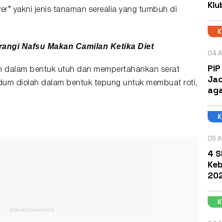
Klu
er” yakni jenis tanaman serealia yang tumbuh di
rangi Nafsu Makan Camilan Ketika Diet
04 A
PIP
h dalam bentuk utuh dan mempertahankan serat
Jad
ndum diolah dalam bentuk tepung untuk membuat roti,
aga
05 A
4 S
Keb
202