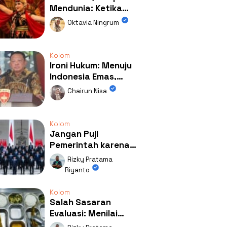
Mendunia: Ketika
Kolaborasi
Oktavia Ningrum
Mengubah Wajah
Kemiren
Kolom
Ironi Hukum: Menuju
Indonesia Emas,
Ternyata Emasnya
Chairun Nisa
Ada di Rumah Febrie!
Kolom
Jangan Puji
Pemerintah karena
Kerja: Mengapa
Rizky Pratama
Publik Begitu Mudah
Riyanto
Terpesona?
Kolom
Salah Sasaran
Evaluasi: Menilai
Program MBG Lewat