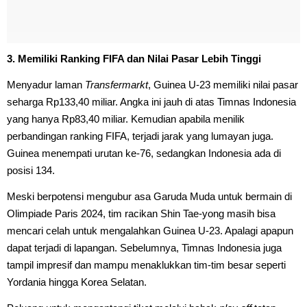
3. Memiliki Ranking FIFA dan Nilai Pasar Lebih Tinggi
Menyadur laman
Transfermarkt
, Guinea U-23 memiliki nilai pasar
seharga Rp133,40 miliar. Angka ini jauh di atas Timnas Indonesia
yang hanya Rp83,40 miliar. Kemudian apabila menilik
perbandingan ranking FIFA, terjadi jarak yang lumayan juga.
Guinea menempati urutan ke-76, sedangkan Indonesia ada di
posisi 134.
Meski berpotensi mengubur asa Garuda Muda untuk bermain di
Olimpiade Paris 2024, tim racikan Shin Tae-yong masih bisa
mencari celah untuk mengalahkan Guinea U-23. Apalagi apapun
dapat terjadi di lapangan. Sebelumnya, Timnas Indonesia juga
tampil impresif dan mampu menaklukkan tim-tim besar seperti
Yordania hingga Korea Selatan.