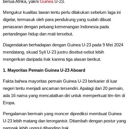
benua Afrika, yakni
Guinea
U-23.
Mengukur kualitas lawan tentu perlu dilakukan sebelum laga ini
digelar, termasuk oleh para pendukung yang sudah dibuat
penasaran dengan peluang kemenangan Indonesia pada
pertandingan hidup dan mati tersebut.
Diagendakan berhadapan dengan Guinea U-23 pada 9 Mei 2024
mendatang, skuad Syli U-23 justru disebut-sebut lebih
mengerikan daripada Irak karena tiga alasan berikut.
1. Mayoritas Pemain Guinea U-23 Aboard
Fakta bahwa mayoritas pemain Guinea U-23 berkarier di luar
negeri tentu menjadi ancaman tersendiri. Apalagi dari 20 pemain,
ada 16 nama yang mencatatkan diri untuk memperkuat tim-tim di
Eropa.
Pengalaman bermain yang moncer diprediksi membuat Guinea
U-23 lebih matang dan terorganisir. Ditambah dengan postur yang
nampak lebih unggul dibanding Irak.