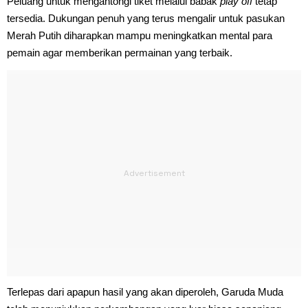
Peluang untuk mengantongi tiket melalui babak
play off
tetap
tersedia. Dukungan penuh yang terus mengalir untuk pasukan
Merah Putih diharapkan mampu meningkatkan mental para
pemain agar memberikan permainan yang terbaik.
Terlepas dari apapun hasil yang akan diperoleh, Garuda Muda