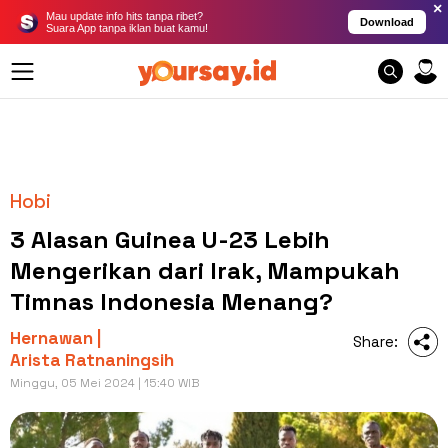
×
Mau update info hits tanpa ribet?
Download
Suara App tanpa iklan buat kamu!
Hobi
3 Alasan Guinea U-23 Lebih
Mengerikan dari Irak, Mampukah
Timnas Indonesia Menang?
Hernawan |
Share:
Arista Ratnaningsih
Minggu, 05 Mei 2024 | 15:40 WIB