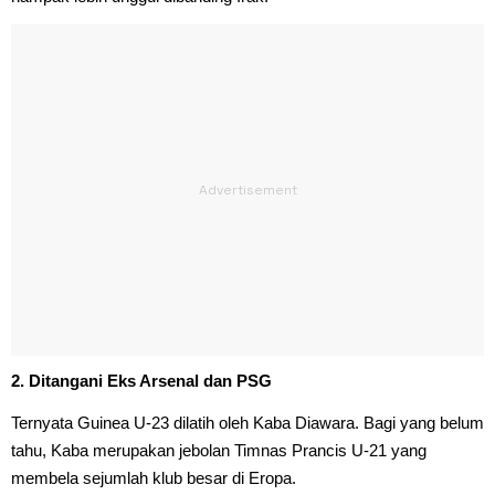
2. Ditangani Eks Arsenal dan PSG
Ternyata Guinea U-23 dilatih oleh Kaba Diawara. Bagi yang belum
tahu, Kaba merupakan jebolan Timnas Prancis U-21 yang
membela sejumlah klub besar di Eropa.