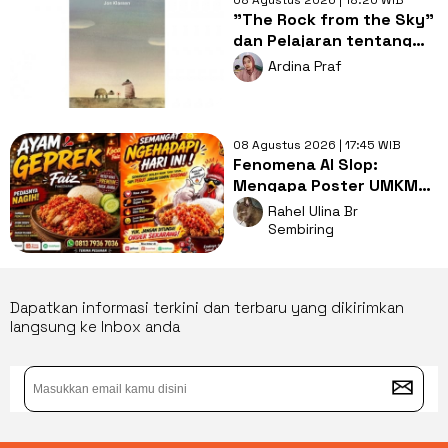
"The Rock from the Sky"
dan Pelajaran tentang
Berani Menghadapi
Ardina Praf
Perubahan
08 Agustus 2026 | 17:45 WIB
Fenomena AI Slop:
Mengapa Poster UMKM
Makin Seragam dan Bikin
Rahel Ulina Br
Kita Bosan?
Sembiring
Dapatkan informasi terkini dan terbaru yang dikirimkan
langsung ke Inbox anda