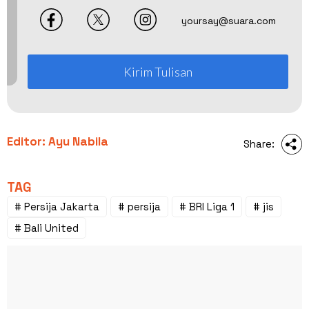
yoursay@suara.com
Kirim Tulisan
Editor: Ayu Nabila
Share:
TAG
# Persija Jakarta
# persija
# BRI Liga 1
# jis
# Bali United