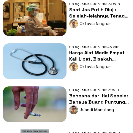
08 Agustus 2026 | 19:23 WIB
Saat Jas Putih Diuji:
Selelah-lelahnya Tenaga
Kesehatan, Tetap Lebih
Oktavia Ningrum
Melelahkan Jadi Pasien
08 Agustus 2026 | 18:45 WIB
Harga Alat Medis Empat
Kali Lipat, Bisakah
Layanan Kesehatan
Oktavia Ningrum
Tetap Murah?
08 Agustus 2026 | 18:21 WIB
Bencana dari Hal Sepele:
Bahaya Buang Puntung
Rokok Sembarangan di
Juandi Manullang
Musim Kemarau
08 Agustus 2026 | 18:20 WIB