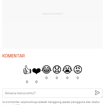
KOMENTAR
😂
😧
😭
😡
👍
❤️
0
0
0
0
0
0
Isi komentar sepenuhnya adalah tanggung jawab pengguna dan diatur