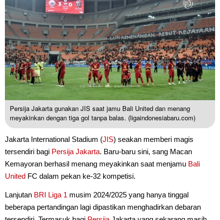
Persija Jakarta gunakan JIS saat jamu Bali United dan menang
meyakinkan dengan tiga gol tanpa balas. (ligaindonesiabaru.com)
Jakarta International Stadium (
JIS
) seakan memberi magis
tersendiri bagi
Persija Jakarta
. Baru-baru sini, sang Macan
Kemayoran berhasil menang meyakinkan saat menjamu
Bali
United
FC dalam pekan ke-32 kompetisi.
Lanjutan
BRI Liga 1
musim 2024/2025 yang hanya tinggal
beberapa pertandingan lagi dipastikan menghadirkan debaran
tersendiri. Termasuk bagi
Persija
Jakarta yang sekarang masih