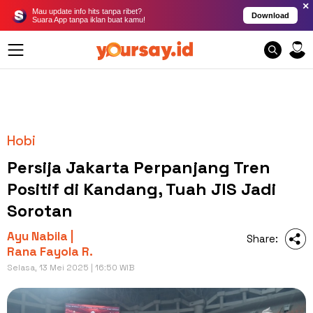
×
Mau update info hits tanpa ribet?
Download
Suara App tanpa iklan buat kamu!
Hobi
Persija Jakarta Perpanjang Tren
Positif di Kandang, Tuah JIS Jadi
Sorotan
Ayu Nabila |
Share:
Rana Fayola R.
Selasa, 13 Mei 2025 | 16:50 WIB