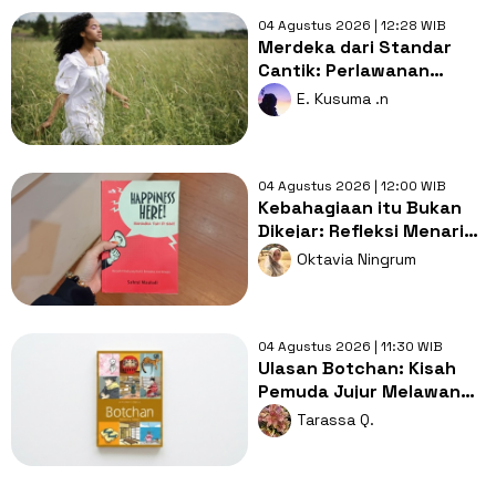
04 Agustus 2026 | 12:28 WIB
Merdeka dari Standar
Cantik: Perlawanan
Perempuan terhadap
E. Kusuma .n
Beauty Pressure
04 Agustus 2026 | 12:00 WIB
Kebahagiaan itu Bukan
Dikejar: Refleksi Menarik
dari Buku Happiness
Oktavia Ningrum
Here!
04 Agustus 2026 | 11:30 WIB
Ulasan Botchan: Kisah
Pemuda Jujur Melawan
Kemunafikan Dunia Kerja
Tarassa Q.