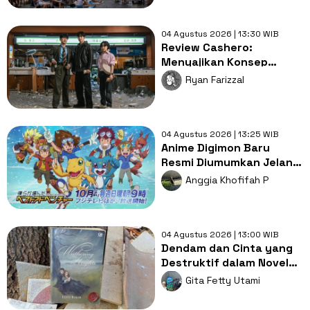
Mematikan
04 Agustus 2026 | 13:30 WIB
Review Cashero:
Menyajikan Konsep
Heroik yang Unik dan
Ryan Farizzal
Sangat Menghibur!
04 Agustus 2026 | 13:25 WIB
Anime Digimon Baru
Resmi Diumumkan Jelang
Anniversary ke-30,
Anggia Khofifah P
Tayang 2027
04 Agustus 2026 | 13:00 WIB
Dendam dan Cinta yang
Destruktif dalam Novel
Wuthering Heights
Gita Fetty Utami