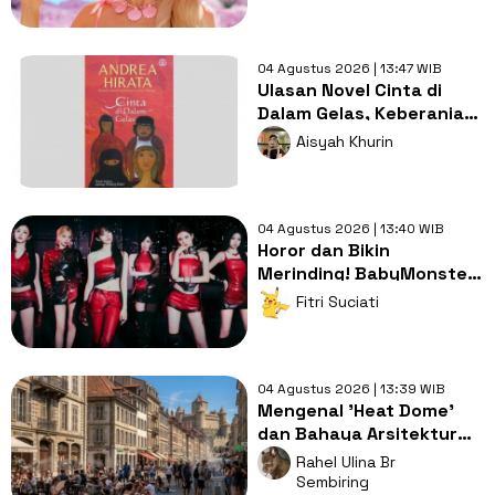
04 Agustus 2026 | 13:47 WIB
Ulasan Novel Cinta di
Dalam Gelas, Keberanian
Maryamah Menantang
Aisyah Khurin
Juara Catur
04 Agustus 2026 | 13:40 WIB
Horor dan Bikin
Merinding! BabyMonster
Rangkul Jati Diri di MV
Fitri Suciati
Lagu Moon
04 Agustus 2026 | 13:39 WIB
Mengenal 'Heat Dome'
dan Bahaya Arsitektur
Kuno: Alasan Gelombang
Rahel Ulina Br
Panas di Eropa Sangat
Sembiring