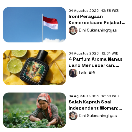
04 Agustus 2026 | 12:38 WIB
Ironi Perayaan
Kemerdekaan: Pejabat
Pakai Anggaran, Warga
Dini Sukmaningtyas
Bayar Patungan
04 Agustus 2026 | 12:34 WIB
4 Parfum Aroma Nanas
yang Menyegarkan,
Cocok Dipakai Saat
Laily Alfi
Cuaca Panas!
04 Agustus 2026 | 12:30 WIB
Salah Kaprah Soal
Independent Woman:
Kemandirian yang
Dini Sukmaningtyas
Terjebak Bias Kelas