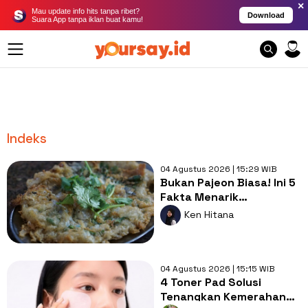
×
Mau update info hits tanpa ribet?
Download
Suara App tanpa iklan buat kamu!
Indeks
04 Agustus 2026 | 15:29 WIB
Bukan Pajeon Biasa! Ini 5
Fakta Menarik
Padakjeon, Pancake
Ken Hitana
Korea Tinggi Protein
yang Lagi Viral
04 Agustus 2026 | 15:15 WIB
4 Toner Pad Solusi
Tenangkan Kemerahan