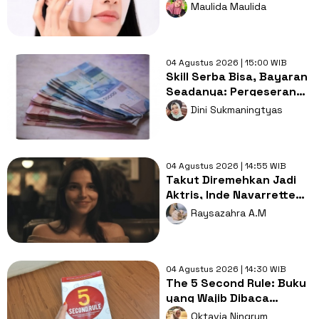
Akibat Sinar UV pada Kulit
Maulida Maulida
Sensitif
04 Agustus 2026 | 15:00 WIB
Skill Serba Bisa, Bayaran
Seadanya: Pergeseran
Makna UMR di Dunia Kerja
Dini Sukmaningtyas
04 Agustus 2026 | 14:55 WIB
Takut Diremehkan Jadi
Aktris, Inde Navarrette
Rela Hapus Konten di
Raysazahra A.M
Twitch
04 Agustus 2026 | 14:30 WIB
The 5 Second Rule: Buku
yang Wajib Dibaca
Mahluk Overthinking!
Oktavia Ningrum