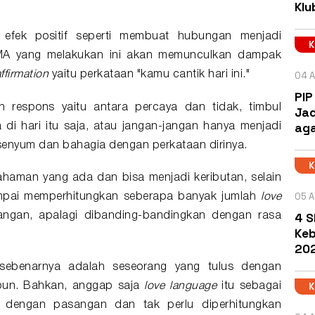
Klu
n
efek
positif seperti membuat hubungan menjadi
MA
yang melakukan ini akan memunculkan
dampak
04 A
ffirmation
yaitu perkataan "kamu cantik hari ini."
PIP
n respons yaitu antara percaya dan tidak, timbul
Jad
aga
di hari itu saja, atau jangan-jangan hanya menjadi
rsenyum dan bahagia dengan perkataan dirinya.
ahaman yang ada dan bisa menjadi keributan, selain
05 A
mpai memperhitungkan seberapa banyak jumlah
love
4 S
angan, apalagi dibanding-bandingkan dengan rasa
Keb
202
 sebenarnya adalah seseorang yang tulus dengan
un. Bahkan, anggap saja
love language
itu sebagai
 dengan pasangan dan tak perlu diperhitungkan