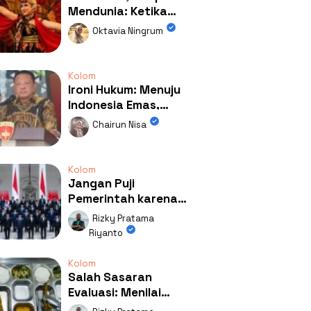
Mendunia: Ketika
Kolaborasi
Oktavia Ningrum
Mengubah Wajah
Kemiren
Kolom
Ironi Hukum: Menuju
Indonesia Emas,
Ternyata Emasnya
Chairun Nisa
Ada di Rumah Febrie!
Kolom
Jangan Puji
Pemerintah karena
Kerja: Mengapa
Rizky Pratama
Publik Begitu Mudah
Riyanto
Terpesona?
Kolom
Salah Sasaran
Evaluasi: Menilai
Program MBG Lewat