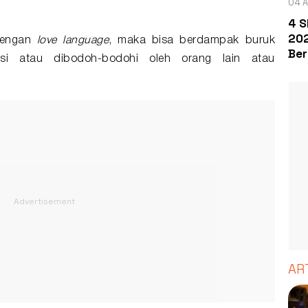
04 A
4 S
202
dengan
love language
, maka bisa berdampak buruk
Ber
lasi atau dibodoh-bodohi oleh orang lain atau
AR