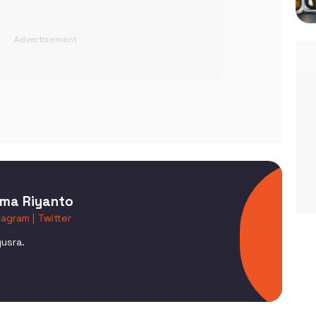
ama Riyanto
tagram |
Twitter
yusra.
0