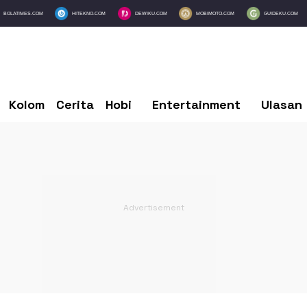
BOLATIMES.COM
HITEKNO.COM
DEWIKU.COM
MOBIMOTO.COM
GUIDEKU.COM
Kolom
Cerita
Hobi
Entertainment
Ulasan