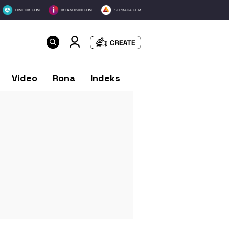
HIMEDIK.COM
IKLANDISINI.COM
SERBADA.COM
Video
Rona
Indeks