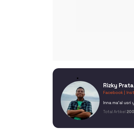
Rizky Prat
Facebook |
Ins
Inna ma'al usri 
Total Artikel
20