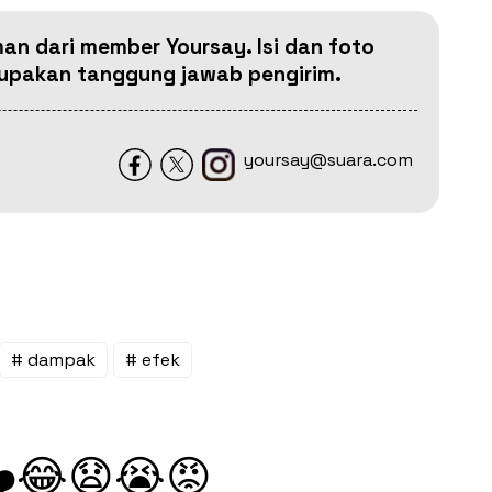
man dari member Yoursay. Isi dan foto
erupakan tanggung jawab pengirim.
yoursay@suara.com
# dampak
# efek
😂
😧
😭
😡
️