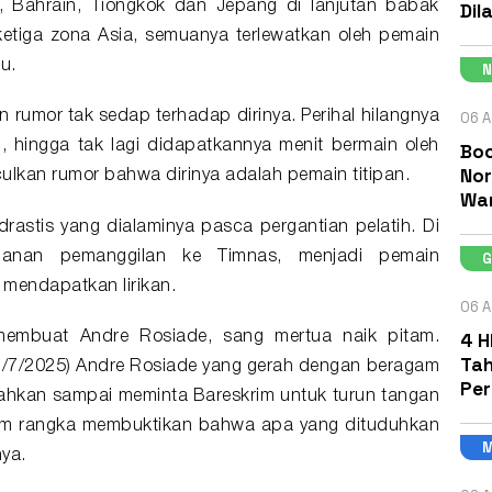
Dil
a, Bahrain, Tiongkok dan Jepang di lanjutan babak
 ketiga zona Asia, semuanya terlewatkan oleh pemain
tu.
06 A
n rumor tak sedap terhadap dirinya. Perihal hilangnya
, hingga tak lagi didapatkannya menit bermain oleh
Boc
Nor
culkan rumor bahwa dirinya adalah
pemain titipan
.
Wa
drastis yang dialaminya pasca pergantian pelatih. Di
ganan pemanggilan ke Timnas, menjadi pemain
 mendapatkan lirikan.
06 A
4 H
 membuat
Andre Rosiade
, sang mertua naik pitam.
Tah
/7/2025) Andre Rosiade yang gerah dengan beragam
Pe
ahkan sampai meminta Bareskrim untuk turun tangan
lam rangka membuktikan bahwa apa yang dituduhkan
ya.