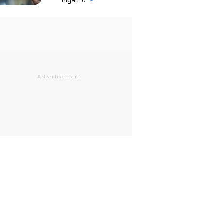
Riyanto
Absurd