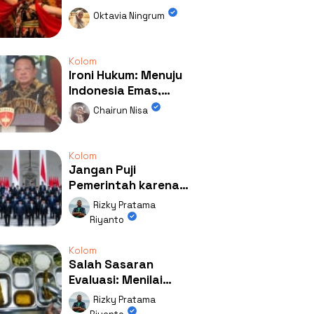
Kolaborasi
Oktavia Ningrum
Mengubah Wajah
Kemiren
Kolom
Ironi Hukum: Menuju
Indonesia Emas,
Ternyata Emasnya
Chairun Nisa
Ada di Rumah Febrie!
Kolom
Jangan Puji
Pemerintah karena
Kerja: Mengapa
Rizky Pratama
Publik Begitu Mudah
Riyanto
Terpesona?
Kolom
Salah Sasaran
Evaluasi: Menilai
Program MBG Lewat
Rizky Pratama
Respons Anak Itu