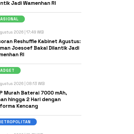
antik Jadi Wamenhan RI
NASIONAL
gustus 2026 | 17:49 WIB
oran Reshuffle Kabinet Agustus:
man Joesoef Bakal Dilantik Jadi
menhan RI
GADGET
gustus 2026 | 08:13 WIB
P Murah Baterai 7000 mAh,
an hingga 2 Hari dengan
rforma Kencang
METROPOLITAN