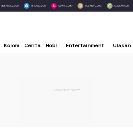
BOLATIMES.COM
HITEKNO.COM
DEWIKU.COM
MOBIMOTO.COM
GUIDEKU.COM
Kolom
Cerita
Hobi
Entertainment
Ulasan