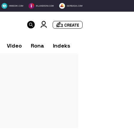
HIMEDIK.COM
IKLANDISINI.COM
SERBADA.COM
Video
Rona
Indeks