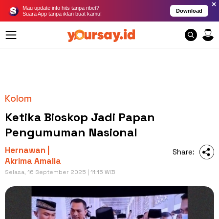
×
Mau update info hits tanpa ribet?
Download
Suara App tanpa iklan buat kamu!
Kolom
Ketika Bioskop Jadi Papan
Pengumuman Nasional
Hernawan |
Share:
Akrima Amalia
Selasa, 16 September 2025 | 11:15 WIB