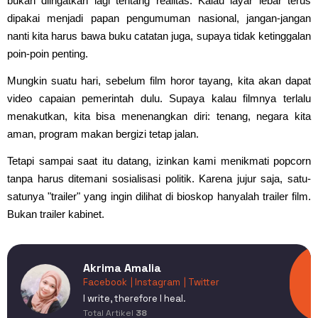
bukan diingatkan lagi tentang realitas. Kalau layar lebar terus
dipakai menjadi papan pengumuman nasional, jangan-jangan
nanti kita harus bawa buku catatan juga, supaya tidak ketinggalan
poin-poin penting.
Mungkin suatu hari, sebelum film horor tayang, kita akan dapat
video capaian pemerintah dulu. Supaya kalau filmnya terlalu
menakutkan, kita bisa menenangkan diri: tenang, negara kita
aman, program makan bergizi tetap jalan.
Tetapi sampai saat itu datang, izinkan kami menikmati popcorn
tanpa harus ditemani sosialisasi politik. Karena jujur saja, satu-
satunya "trailer" yang ingin dilihat di bioskop hanyalah trailer film.
Bukan trailer kabinet.
Akrima Amalia
Facebook
| Instagram
| Twitter
I write, therefore I heal.
Total Artikel
38