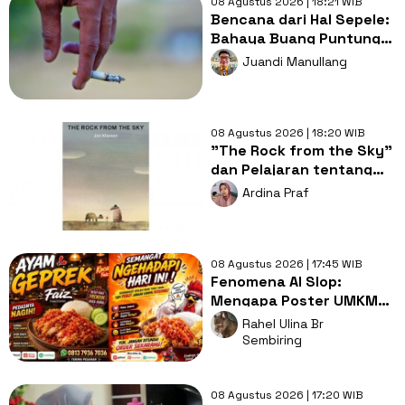
08 Agustus 2026 | 18:21 WIB
Bencana dari Hal Sepele:
Bahaya Buang Puntung
Rokok Sembarangan di
Juandi Manullang
Musim Kemarau
08 Agustus 2026 | 18:20 WIB
"The Rock from the Sky"
dan Pelajaran tentang
Berani Menghadapi
Ardina Praf
Perubahan
08 Agustus 2026 | 17:45 WIB
Fenomena AI Slop:
Mengapa Poster UMKM
Makin Seragam dan Bikin
Rahel Ulina Br
Kita Bosan?
Sembiring
08 Agustus 2026 | 17:20 WIB