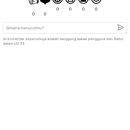
👍
❤️
0
0
0
0
0
0
Isi komentar sepenuhnya adalah tanggung jawab pengguna dan diatur
dalam UU ITE