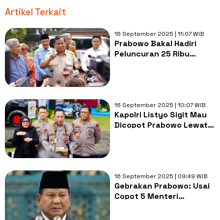
Artikel Terkait
16 September 2025 | 11:07 WIB
Prabowo Bakal Hadiri
Peluncuran 25 Ribu
Rumah Subsidi di Bogor,
Bunga KPR Tetap 5
Persen
16 September 2025 | 10:07 WIB
Kapolri Listyo Sigit Mau
Dicopot Prabowo Lewat
Komisi Reformasi Polri?
Begini Fakta versi Istana!
16 September 2025 | 09:49 WIB
Gebrakan Prabowo: Usai
Copot 5 Menteri
termasuk Sri Mulyani,
Kirim Surat Terima Kasih