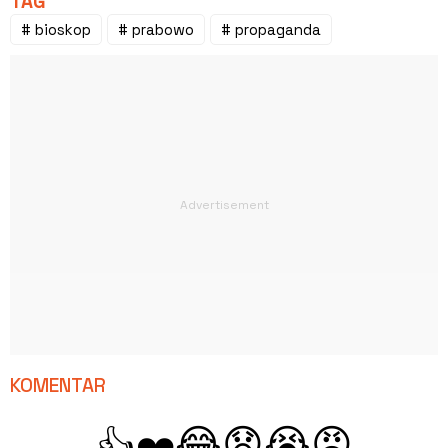
TAG
# bioskop
# prabowo
# propaganda
KOMENTAR
😂
😧
😭
😡