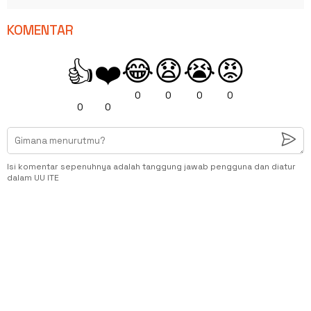
KOMENTAR
😂
😧
😭
😡
👍
❤️
0
0
0
0
0
0
Isi komentar sepenuhnya adalah tanggung jawab pengguna dan diatur
dalam UU ITE