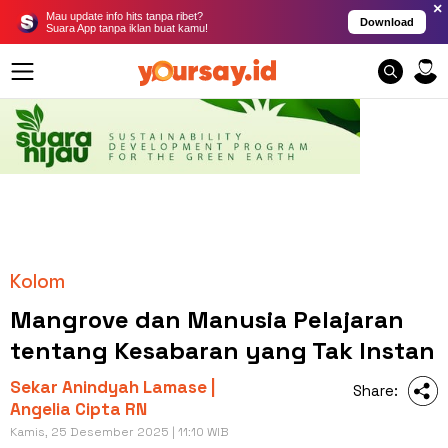
×
Mau update info hits tanpa ribet?
Download
Suara App tanpa iklan buat kamu!
Kolom
Mangrove dan Manusia Pelajaran
tentang Kesabaran yang Tak Instan
Sekar Anindyah Lamase |
Share:
Angelia Cipta RN
Kamis, 25 Desember 2025 | 11:10 WIB