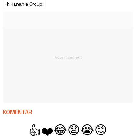
# Hanania Group
KOMENTAR
😂
😧
😭
😡
👍
❤️