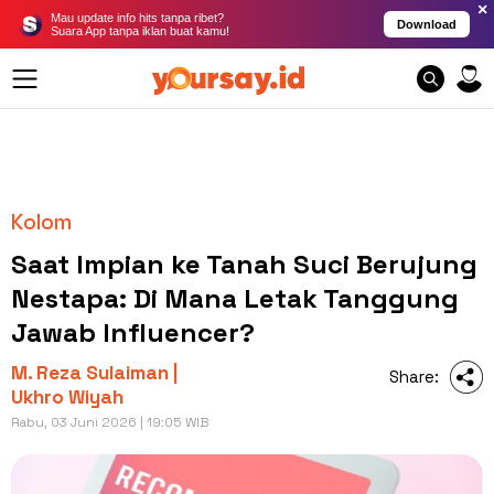
×
Mau update info hits tanpa ribet?
Download
Suara App tanpa iklan buat kamu!
Kolom
Saat Impian ke Tanah Suci Berujung
Nestapa: Di Mana Letak Tanggung
Jawab Influencer?
M. Reza Sulaiman |
Share:
Ukhro Wiyah
Rabu, 03 Juni 2026 | 19:05 WIB