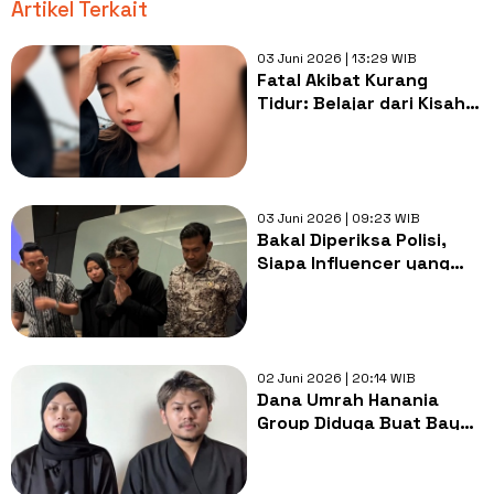
Artikel Terkait
03 Juni 2026 | 13:29 WIB
Fatal Akibat Kurang
Tidur: Belajar dari Kisah
Influencer yang
Meninggal Saat Live
Streaming
03 Juni 2026 | 09:23 WIB
Bakal Diperiksa Polisi,
Siapa Influencer yang
Pernah Promosikan
Hanania Travel?
02 Juni 2026 | 20:14 WIB
Dana Umrah Hanania
Group Diduga Buat Bayar
Influencer, Polisi akan
Periksa Keanu hingga
Awkarin