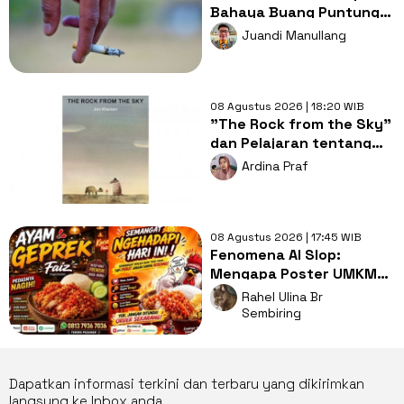
Bahaya Buang Puntung
Rokok Sembarangan di
Juandi Manullang
Musim Kemarau
08 Agustus 2026 | 18:20 WIB
"The Rock from the Sky"
dan Pelajaran tentang
Berani Menghadapi
Ardina Praf
Perubahan
08 Agustus 2026 | 17:45 WIB
Fenomena AI Slop:
Mengapa Poster UMKM
Makin Seragam dan Bikin
Rahel Ulina Br
Kita Bosan?
Sembiring
Dapatkan informasi terkini dan terbaru yang dikirimkan
langsung ke Inbox anda