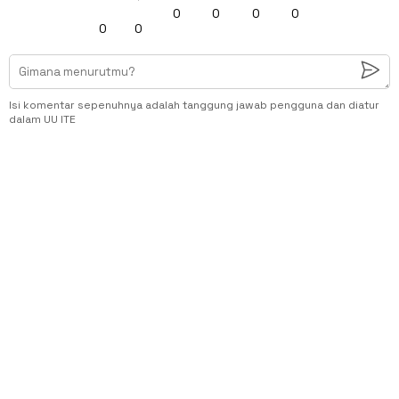
0
0
0
0
0
0
Isi komentar sepenuhnya adalah tanggung jawab pengguna dan diatur
dalam UU ITE