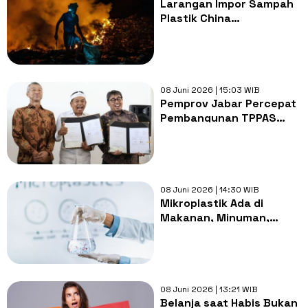
Larangan Impor Sampah
Plastik China
Memperburuk Kualitas
Udara di Indonesia,
Bagaimana Bisa?
08 Juni 2026 | 15:03 WIB
Pemprov Jabar Percepat
Pembangunan TPPAS
Legok Nangka, Solusi
Jangka Panjang Kelola
Sampah Regional
08 Juni 2026 | 14:30 WIB
Mikroplastik Ada di
Makanan, Minuman,
hingga Udara: Seberapa
Besar Risikonya bagi
Kesehatan?
08 Juni 2026 | 13:21 WIB
Belanja saat Habis Bukan