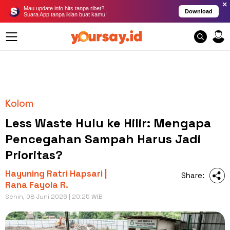
×
Mau update info hits tanpa ribet?
Download
Suara App tanpa iklan buat kamu!
Kolom
Less Waste Hulu ke Hilir: Mengapa
Pencegahan Sampah Harus Jadi
Prioritas?
Hayuning Ratri Hapsari |
Share:
Rana Fayola R.
Senin, 08 Juni 2026 | 20:25 WIB