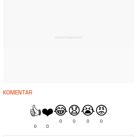
KOMENTAR
😂
😧
😭
😡
👍
❤️
0
0
0
0
0
0