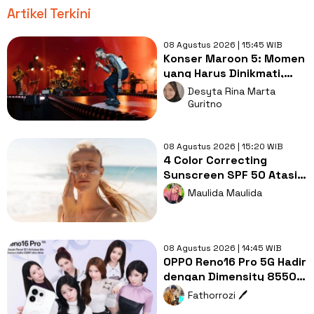
Artikel Terkini
08 Agustus 2026 | 15:45 WIB
Konser Maroon 5: Momen
yang Harus Dinikmati,
Jangan Cuma Direkam!
Desyta Rina Marta
Guritno
08 Agustus 2026 | 15:20 WIB
4 Color Correcting
Sunscreen SPF 50 Atasi
Redness & Dark Spot
Maulida Maulida
saat Outdoor!
08 Agustus 2026 | 14:45 WIB
OPPO Reno16 Pro 5G Hadir
dengan Dimensity 8550
SUPER, Seberapa
Fathorrozi 🖊️
Menarik?