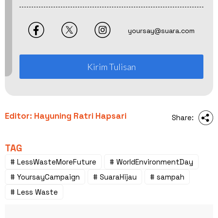
yoursay@suara.com
Kirim Tulisan
Editor: Hayuning Ratri Hapsari
Share:
TAG
# LessWasteMoreFuture
# WorldEnvironmentDay
# YoursayCampaign
# SuaraHijau
# sampah
# Less Waste