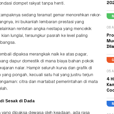
202
ndasi dompet rakyat tanpa henti.
 tampaknya sedang teramat gemar menorehkan rekor-
yangnya, ini bukanlah lembaran prestasi yang
06 A
lainkan rentetan angka nestapa yang mencekik
Pro
h
kian lunglai, tersungkur pasrah ke level paling
Mud
 bangsa.
Dil
mbali dipaksa merangkak naik ke atas pagar,
uang dapur domestik di mana biaya bahan pokok
ajaran nalar. Hampir seluruh kurva dan grafik di
05 A
 yang pongah, kecuali satu hal yang justru terjun
4 H
pengaman: citra dan martabat pemerintahan di mata
Kam
lah.
Coc
di Sesak di Dada
a yang dipaksa dewasa oleh keadaan, ada rasa