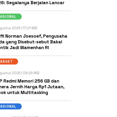
6: Segalanya Berjalan Lancar
NASIONAL
gustus 2026 | 17:21 WIB
fil Norman Joesoef, Pengusaha
a yang Disebut-sebut Bakal
antik Jadi Wamenhan RI
GADGET
gustus 2026 | 09:29 WIB
P Redmi Memori 256 GB dan
era Jernih Harga Rp1 Jutaan,
ok untuk Multitasking
NASIONAL