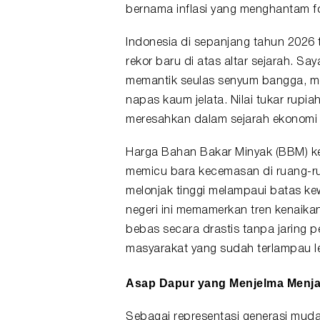
bernama inflasi yang menghantam fo
Indonesia di sepanjang tahun 2026
rekor baru di atas altar sejarah. Sa
memantik seulas senyum bangga, me
napas kaum jelata. Nilai tukar
rupia
meresahkan dalam sejarah ekonomi
Harga Bahan Bakar Minyak (BBM) ke
memicu bara kecemasan di ruang-r
melonjak tinggi melampaui batas kew
negeri ini memamerkan tren kenaikan
bebas secara drastis tanpa jaring 
masyarakat yang sudah terlampau le
Asap Dapur yang Menjelma Menja
Sebagai representasi generasi mud