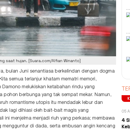
ng saat hujan. [Suara.com/Alfian Winanto]
ra, bulan Juni senantiasa berkelindan dengan dogma
ita semua terlanjur khatam mematri memori,
TE
ko Damono
melukiskan ketabahan rindu yang
ada pohon berbunga yang tak sempat mekar. Namun,
luruh romantisme utopis itu mendadak lebur dan
idak lagi dihiasi oleh bait-bait magis yang
05 A
ali ini menjelma menjadi riuh yang perkasa; membawa
4 S
Keb
ng mengguntur di dada, serta embusan angin kencang