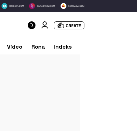
HIMEDIK.COM
IKLANDISINI.COM
SERBADA.COM
Video
Rona
Indeks