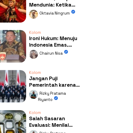
Mendunia: Ketika
Kolaborasi
Oktavia Ningrum
Mengubah Wajah
Kemiren
Kolom
Ironi Hukum: Menuju
Indonesia Emas,
Ternyata Emasnya
Chairun Nisa
Ada di Rumah Febrie!
Kolom
Jangan Puji
Pemerintah karena
Kerja: Mengapa
Rizky Pratama
Publik Begitu Mudah
Riyanto
Terpesona?
Kolom
Salah Sasaran
Evaluasi: Menilai
Program MBG Lewat