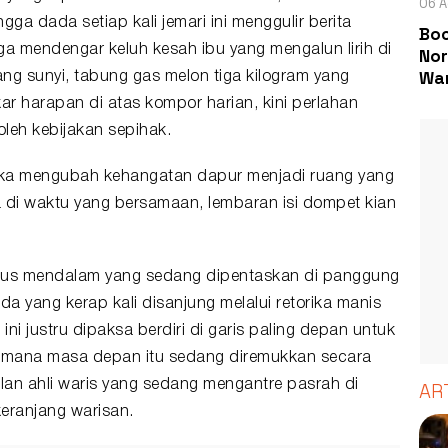
06 A
a dada setiap kali jemari ini menggulir berita
Boc
ga mendengar keluh kesah ibu yang mengalun lirih di
Nor
Wa
ang sunyi, tabung gas melon tiga kilogram yang
r harapan di atas kompor harian, kini perlahan
oleh kebijakan sepihak.
tika mengubah kehangatan dapur menjadi ruang yang
 di waktu yang bersamaan, lembaran isi dompet kian
ligus mendalam yang sedang dipentaskan di panggung
uda yang kerap kali disanjung melalui retorika manis
ni justru dipaksa berdiri di garis paling depan untuk
imana masa depan itu sedang diremukkan secara
n ahli waris yang sedang mengantre pasrah di
AR
eranjang warisan.