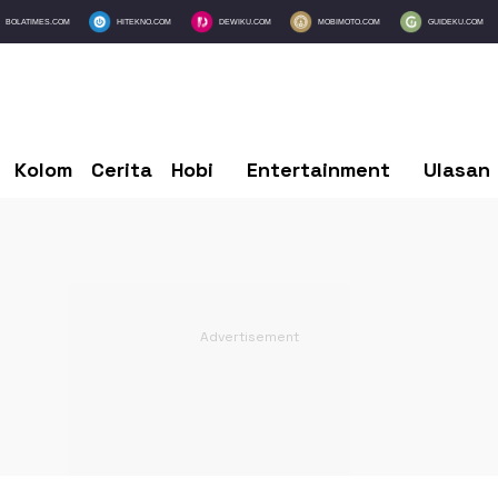
BOLATIMES.COM
HITEKNO.COM
DEWIKU.COM
MOBIMOTO.COM
GUIDEKU.COM
Kolom
Cerita
Hobi
Entertainment
Ulasan