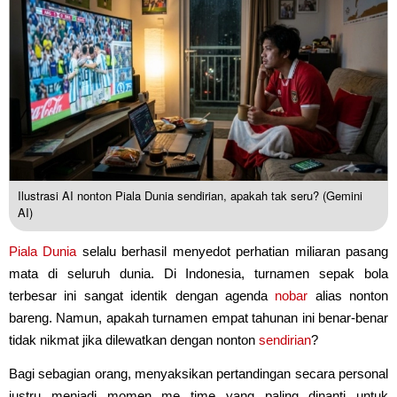
Ilustrasi AI nonton Piala Dunia sendirian, apakah tak seru? (Gemini
AI)
Piala Dunia
selalu berhasil menyedot perhatian miliaran pasang
mata di seluruh dunia. Di Indonesia, turnamen sepak bola
terbesar ini sangat identik dengan agenda
nobar
alias nonton
bareng. Namun, apakah turnamen empat tahunan ini benar-benar
tidak nikmat jika dilewatkan dengan nonton
sendirian
?
Bagi sebagian orang, menyaksikan pertandingan secara personal
justru menjadi momen me time yang paling dinanti untuk