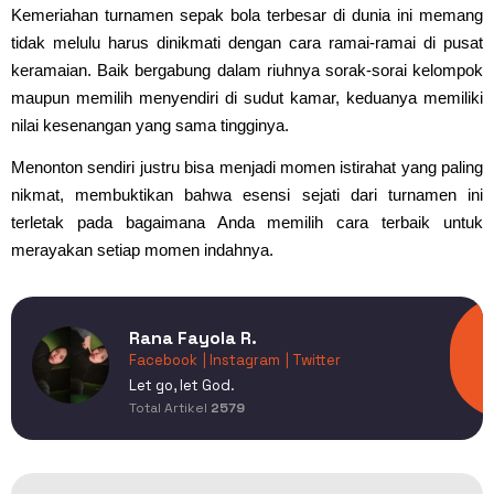
Kemeriahan turnamen sepak bola terbesar di dunia ini memang
tidak melulu harus dinikmati dengan cara ramai-ramai di pusat
keramaian. Baik bergabung dalam riuhnya sorak-sorai kelompok
maupun memilih menyendiri di sudut kamar, keduanya memiliki
nilai kesenangan yang sama tingginya.
Menonton sendiri justru bisa menjadi momen istirahat yang paling
nikmat, membuktikan bahwa esensi sejati dari turnamen ini
terletak pada bagaimana Anda memilih cara terbaik untuk
merayakan setiap momen indahnya.
Rana Fayola R.
Facebook
| Instagram
| Twitter
Let go, let God.
Total Artikel
2579