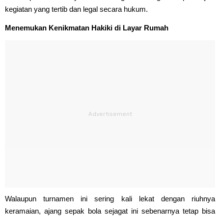
kegiatan yang tertib dan legal secara hukum.
Menemukan Kenikmatan Hakiki di Layar Rumah
Walaupun turnamen ini sering kali lekat dengan riuhnya
keramaian, ajang sepak bola sejagat ini sebenarnya tetap bisa