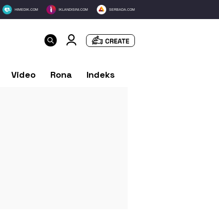
HIMEDIK.COM
IKLANDISINI.COM
SERBADA.COM
Video
Rona
Indeks