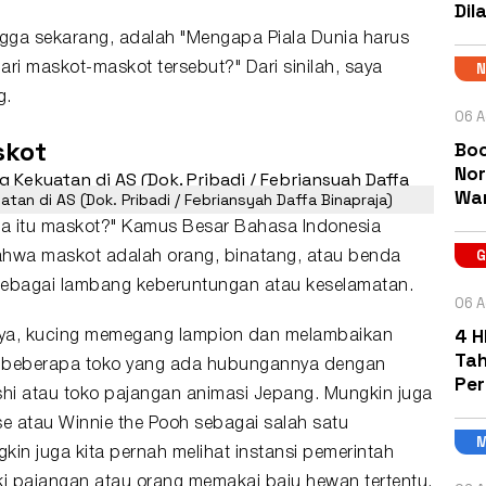
Dil
ingga sekarang, adalah "Mengapa Piala Dunia harus
ri maskot-maskot tersebut?" Dari sinilah, saya
g.
06 A
skot
Boc
Nor
Wa
tan di AS (Dok. Pribadi / Febriansyah Daffa Binapraja)
"Apa itu maskot?" Kamus Besar Bahasa Indonesia
hwa maskot adalah orang, binatang, atau benda
sebagai lambang keberuntungan atau keselamatan.
06 A
4 H
lnya, kucing memegang lampion dan melambaikan
Tah
i beberapa toko yang ada hubungannya dengan
Pe
shi atau toko pajangan animasi Jepang. Mungkin juga
e atau Winnie the Pooh sebagai salah satu
in juga kita pernah melihat instansi pemerintah
iki pajangan atau orang memakai baju hewan tertentu.