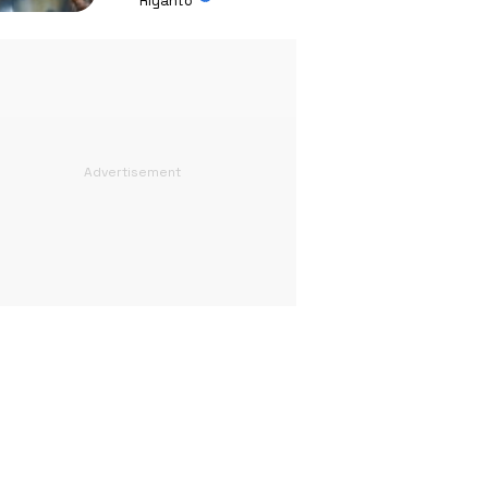
Riyanto
Absurd