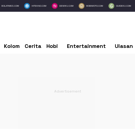
BOLATIMES.COM
HITEKNO.COM
DEWIKU.COM
MOBIMOTO.COM
GUIDEKU.COM
Kolom
Cerita
Hobi
Entertainment
Ulasan