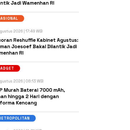
antik Jadi Wamenhan RI
NASIONAL
gustus 2026 | 17:49 WIB
oran Reshuffle Kabinet Agustus:
man Joesoef Bakal Dilantik Jadi
menhan RI
GADGET
gustus 2026 | 08:13 WIB
P Murah Baterai 7000 mAh,
an hingga 2 Hari dengan
rforma Kencang
METROPOLITAN