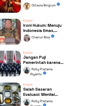
Kolaborasi
Oktavia Ningrum
Mengubah Wajah
Kemiren
Kolom
Ironi Hukum: Menuju
Indonesia Emas,
Ternyata Emasnya
Chairun Nisa
Ada di Rumah Febrie!
Kolom
Jangan Puji
Pemerintah karena
Kerja: Mengapa
Rizky Pratama
Publik Begitu Mudah
Riyanto
Terpesona?
Kolom
Salah Sasaran
Evaluasi: Menilai
Program MBG Lewat
Rizky Pratama
Respons Anak Itu