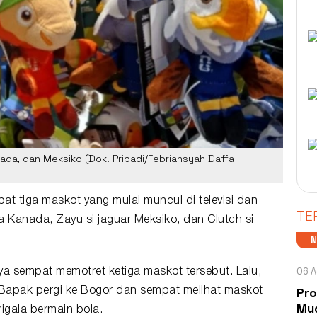
nada, dan Meksiko (Dok. Pribadi/Febriansyah Daffa
apat tiga maskot yang mulai muncul di televisi dan
TE
a Kanada, Zayu si jaguar Meksiko, dan Clutch si
06 A
ya sempat memotret ketiga maskot tersebut. Lalu,
Pro
 Bapak pergi ke Bogor dan sempat melihat
maskot
Mud
igala bermain bola.