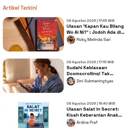
Artikel Terkini
09 Agustus 2026 | 17:45 WIB
Ulasan 'Kapan Kau Bilang
Wo Ai Ni?' : Jodoh Ada di
Tangan Ibu dan Camer
Rizky Melinda Sari
09 Agustus 2026 | 17:15 WIB
Sudahi Kebiasaan
Doomscrolling! Tak
Semua Hal di Internet
Dini Sukmaningtyas
Perlu Diikuti
09 Agustus 2026 | 16:40 WIB
Ulasan Salat in Secret:
Kisah Keberanian Anak
Muslim yang
Ardina Praf
Menginspirasi