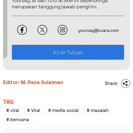
Yoursay. Isi dan foto artikel ini sepenuhnya
merupakan tanggung jawab pengirim.
yoursay@suara.com
Kirim Tulisan
Editor: M. Reza Sulaiman
Share:
TAG
# viral
# Viral
# media sosial
# masalah
# bencana