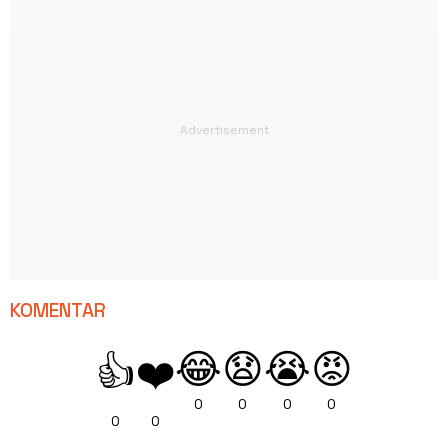
KOMENTAR
😂
😧
😭
😡
👍
❤️
0
0
0
0
0
0