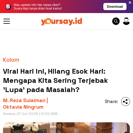
×
Mau update info hits tanpa ribet?
Download
Suara App tanpa iklan buat kamu!
Kolom
Viral Hari Ini, Hilang Esok Hari:
Mengapa Kita Sering Terjebak
'Lupa' pada Masalah?
M. Reza Sulaiman |
Share:
Oktavia Ningrum
Selasa, 07 Juli 2026 | 10:50 WIB