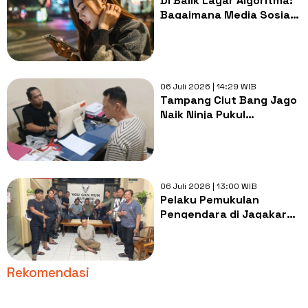
Di Balik Layar Algoritma:
Bagaimana Media Sosial
Mempelajari
Kebiasaanmu
06 Juli 2026 | 14:29 WIB
Tampang Ciut Bang Jago
Naik Ninja Pukul
Pengendara di
Jagakarsa, Kini Pasrah
Dites Urine Polisi
06 Juli 2026 | 13:00 WIB
Pelaku Pemukulan
Pengendara di Jagakarsa
Jalani Tes Urine, Motif
Masih Misterius
Rekomendasi