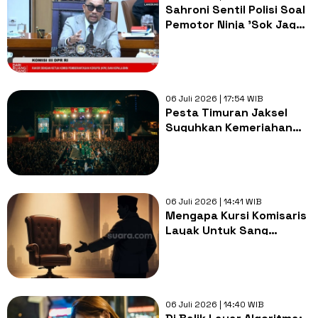
Sahroni Sentil Polisi Soal
Pemotor Ninja 'Sok Jago':
Jangan Tunggu Viral Baru
Bertindak
06 Juli 2026 | 17:54 WIB
Pesta Timuran Jaksel
Suguhkan Kemeriahan
Budaya Indonesia Timur
dengan Lagu Viral dan
Joget Maumere
06 Juli 2026 | 14:41 WIB
Mengapa Kursi Komisaris
Layak Untuk Sang
Loyalis?
06 Juli 2026 | 14:40 WIB