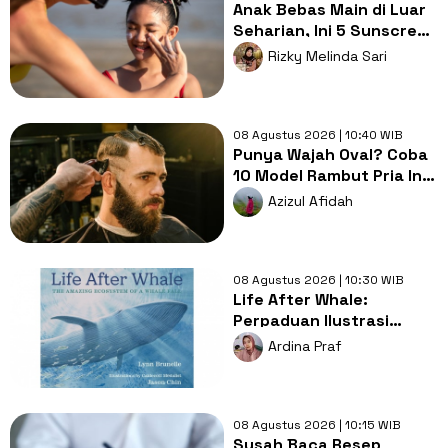
Anak Bebas Main di Luar
Seharian, Ini 5 Sunscreen
yang Siap Melindungi!
Rizky Melinda Sari
08 Agustus 2026 | 10:40 WIB
Punya Wajah Oval? Coba
10 Model Rambut Pria Ini
Agar Penampilan Makin
Azizul Afidah
Rapi dan Menarik
08 Agustus 2026 | 10:30 WIB
Life After Whale:
Perpaduan Ilustrasi
Spektakuler dan Sains
Ardina Praf
yang Memikat
08 Agustus 2026 | 10:15 WIB
Susah Baca Resep