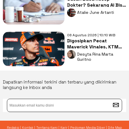
Dokter? Sekarang AI Bisa
Menerjemahkannya
Atalie June Artanti
dalam Hitungkan Detik!
08 Agustus 2026 | 10:10 WIB
Digosipkan Pecat
Maverick Vinales, KTM
Bakal Dibenci Pembalap
Desyta Rina Marta
MotoGP?
Guritno
Dapatkan informasi terkini dan terbaru yang dikirimkan
langsung ke Inbox anda
Redaksi |
Kontak |
Tentang Kami |
Karir |
Pedoman Media Siber |
Site Map