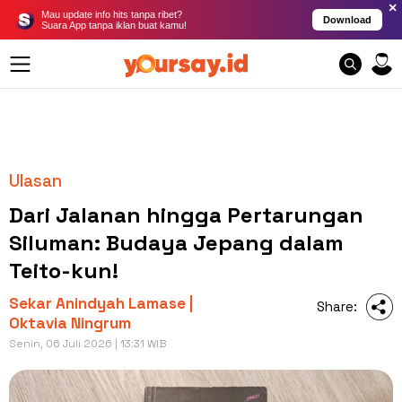
×
Mau update info hits tanpa ribet?
Download
Suara App tanpa iklan buat kamu!
Ulasan
Dari Jalanan hingga Pertarungan
Siluman: Budaya Jepang dalam
Teito-kun!
Sekar Anindyah Lamase |
Share:
Oktavia Ningrum
Senin, 06 Juli 2026 | 13:31 WIB