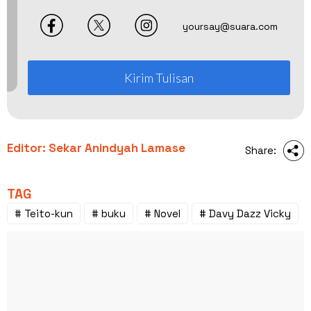
yoursay@suara.com
Kirim Tulisan
Editor: Sekar Anindyah Lamase
Share:
TAG
# Teito-kun
# buku
# Novel
# Davy Dazz Vicky