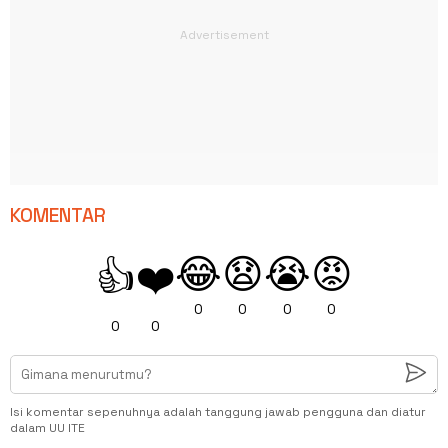
KOMENTAR
😂
😧
😭
😡
👍
❤️
0
0
0
0
0
0
Isi komentar sepenuhnya adalah tanggung jawab pengguna dan diatur
dalam UU ITE